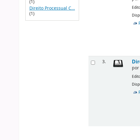
(1)
Edit
Direito Processual C...
(1)
Disp
Dir
3.
po
Edit
Disp