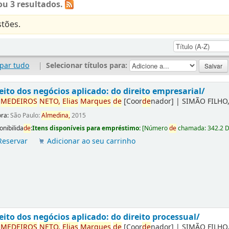
u 3 resultados.
tões.
par tudo
|
Selecionar títulos para:
eito dos negócios aplicado: do direito empresarial/
r
ME
DE
IROS
NETO,
Elias
Marques
de
[Coor
de
nador]
|
SIMÃO FILHO,
ora:
São Paulo:
Almedina,
2015
onibilida
de
:
Itens disponíveis para empréstimo:
[
Número
de
chamada:
342.2 
Reservar
Adicionar ao seu carrinho
eito dos negócios aplicado: do direito processual/
r
ME
DE
IROS
NETO,
Elias
Marques
de
[Coor
de
nador]
|
SIMÃO FILHO,