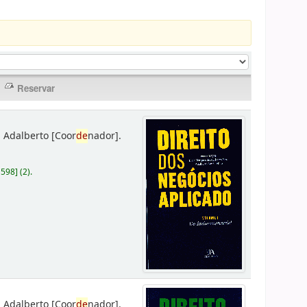
 Adalberto
[Coor
de
nador]
.
D598
]
(2).
 Adalberto
[Coor
de
nador]
.