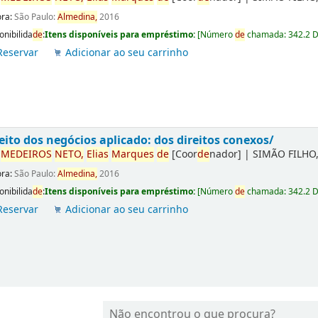
ora:
São Paulo:
Almedina,
2016
onibilida
de
:
Itens disponíveis para empréstimo:
[
Número
de
chamada:
342.2 
Reservar
Adicionar ao seu carrinho
eito dos negócios aplicado: dos direitos conexos/
r
ME
DE
IROS
NETO,
Elias
Marques
de
[Coor
de
nador]
|
SIMÃO FILHO,
ora:
São Paulo:
Almedina,
2016
onibilida
de
:
Itens disponíveis para empréstimo:
[
Número
de
chamada:
342.2 
Reservar
Adicionar ao seu carrinho
Não encontrou o que procura?