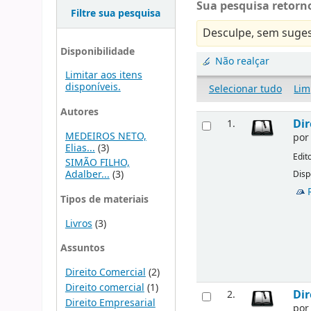
Sua pesquisa retorno
Filtre sua pesquisa
Desculpe, sem suges
Disponibilidade
Não realçar
Limitar aos itens
disponíveis.
Selecionar tudo
Lim
Autores
Dir
1.
MEDEIROS NETO,
po
Elias...
(3)
Edit
SIMÃO FILHO,
Adalber...
(3)
Disp
Tipos de materiais
Livros
(3)
Assuntos
Direito Comercial
(2)
Direito comercial
(1)
Dir
2.
Direito Empresarial
po