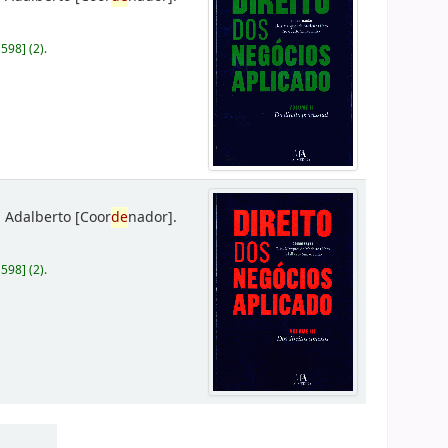
D598
]
(2).
 Adalberto
[Coor
de
nador]
.
D598
]
(2).