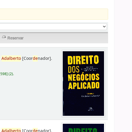
,
Adalberto
[Coor
de
nador]
.
D598
]
(2).
,
Adalberto
[Coor
de
nador]
.