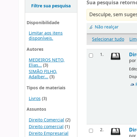
Sua pesquisa retorno
Filtre sua pesquisa
Desculpe, sem suges
Disponibilidade
Não realçar
Limitar aos itens
disponíveis.
Selecionar tudo
Lim
Autores
Dir
1.
MEDEIROS NETO,
po
Elias...
(3)
Edit
SIMÃO FILHO,
Adalber...
(3)
Disp
Tipos de materiais
Livros
(3)
Assuntos
Direito Comercial
(2)
Direito comercial
(1)
Dir
2.
Direito Empresarial
po