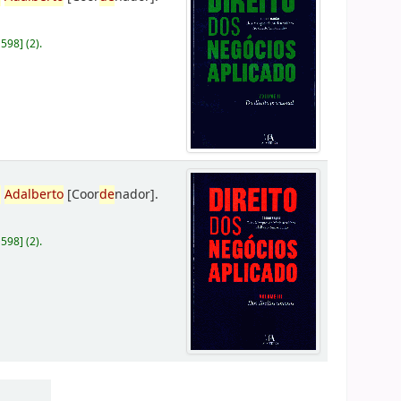
D598
]
(2).
,
Adalberto
[Coor
de
nador]
.
D598
]
(2).