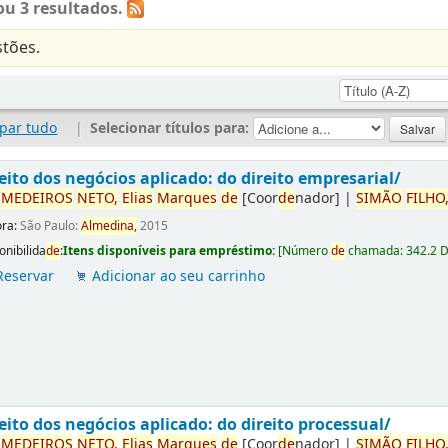
u 3 resultados.
tões.
par tudo
|
Selecionar títulos para:
eito dos negócios aplicado: do direito empresarial/
r
ME
DE
IROS
NETO,
Elias
Marques
de
[Coor
de
nador]
|
SIMÃO
FILHO
ora:
São Paulo:
Almedina,
2015
onibilida
de
:
Itens disponíveis para empréstimo:
[
Número
de
chamada:
342.2 
Reservar
Adicionar ao seu carrinho
eito dos negócios aplicado: do direito processual/
r
ME
DE
IROS
NETO,
Elias
Marques
de
[Coor
de
nador]
|
SIMÃO
FILHO