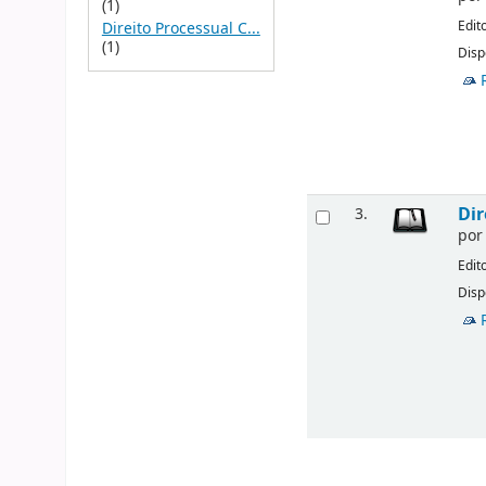
(1)
Edit
Direito Processual C...
(1)
Disp
Dir
3.
po
Edit
Disp