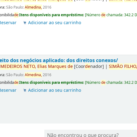
ora:
São Paulo:
Almedina,
2016
onibilida
de
:
Itens disponíveis para empréstimo:
[
Número
de
chamada:
342.2 
Reservar
Adicionar ao seu carrinho
eito dos negócios aplicado: dos direitos conexos/
r
ME
DE
IROS
NETO,
Elias
Marques
de
[Coor
de
nador]
|
SIMÃO
FILHO
ora:
São Paulo:
Almedina,
2016
onibilida
de
:
Itens disponíveis para empréstimo:
[
Número
de
chamada:
342.2 
Reservar
Adicionar ao seu carrinho
Não encontrou o que procura?