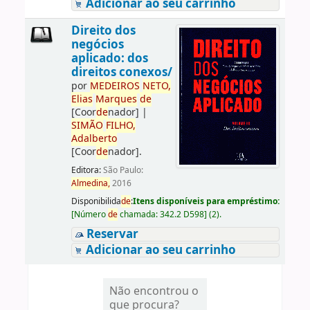
Adicionar ao seu carrinho
Direito dos
negócios
aplicado: dos
direitos conexos/
por
ME
DE
IROS
NETO,
Elias
Marques
de
[Coor
de
nador]
|
SIMÃO
FILHO,
Adalberto
[Coor
de
nador]
.
Editora:
São Paulo:
Almedina,
2016
Disponibilida
de
:
Itens disponíveis para empréstimo:
[
Número
de
chamada:
342.2 D598
]
(2).
Reservar
Adicionar ao seu carrinho
Não encontrou o
que procura?