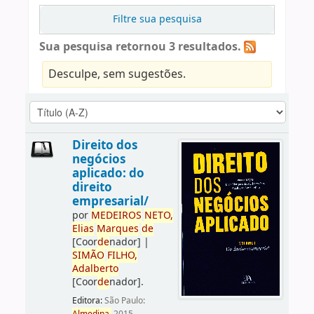
Filtre sua pesquisa
Sua pesquisa retornou 3 resultados.
Desculpe, sem sugestões.
Direito dos
negócios
aplicado: do
direito
empresarial/
por
ME
DE
IROS
NETO,
Elias
Marques
de
[Coor
de
nador]
|
SIMÃO
FILHO,
Adalberto
[Coor
de
nador]
.
Editora:
São Paulo: