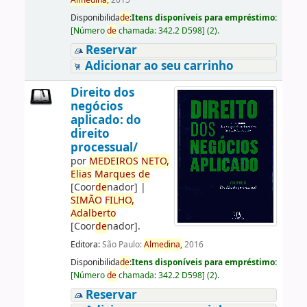
Almedina,
2015
Disponibilida
de
:
Itens disponíveis para empréstimo:
[
Número
de
chamada:
342.2 D598
]
(2).
Reservar
Adicionar ao seu carrinho
Direito dos
negócios
aplicado: do
direito
processual/
por
ME
DE
IROS
NETO,
Elias
Marques
de
[Coor
de
nador]
|
SIMÃO
FILHO,
Adalberto
[Coor
de
nador]
.
Editora:
São Paulo:
Almedina,
2016
Disponibilida
de
:
Itens disponíveis para empréstimo:
[
Número
de
chamada:
342.2 D598
]
(2).
Reservar