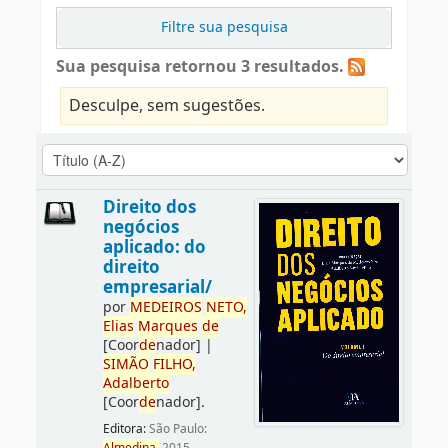
Filtre sua pesquisa
Sua pesquisa retornou 3 resultados.
Desculpe, sem sugestões.
Direito dos
negócios
aplicado: do
direito
empresarial/
por
ME
DE
IROS
NETO,
Elias
Marques
de
[Coor
de
nador]
|
SIMÃO
FILHO,
Adalberto
[Coor
de
nador]
.
Editora:
São Paulo: