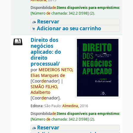
Almedina,
2015
Disponibilida
de
:
Itens disponíveis para empréstimo:
[
Número
de
chamada:
342.2 D598
]
(2).
Reservar
Adicionar ao seu carrinho
Direito dos
negócios
aplicado: do
direito
processual/
por
ME
DE
IROS
NETO,
Elias
Marques
de
[Coor
de
nador]
|
SIMÃO
FILHO,
Adalberto
[Coor
de
nador]
.
Editora:
São Paulo:
Almedina,
2016
Disponibilida
de
:
Itens disponíveis para empréstimo:
[
Número
de
chamada:
342.2 D598
]
(2).
Reservar