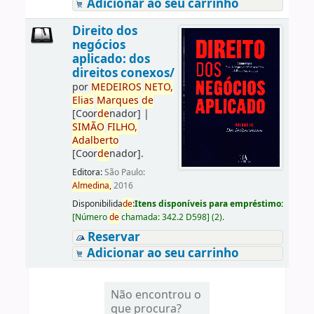
Adicionar ao seu carrinho
Direito dos
negócios
aplicado: dos
direitos conexos/
por
ME
DE
IROS
NETO,
Elias
Marques
de
[Coor
de
nador]
|
SIMÃO
FILHO,
Adalberto
[Coor
de
nador]
.
Editora:
São Paulo:
Almedina,
2016
Disponibilida
de
:
Itens disponíveis para empréstimo:
[
Número
de
chamada:
342.2 D598
]
(2).
Reservar
Adicionar ao seu carrinho
Não encontrou o
que procura?