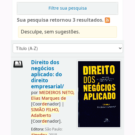
Filtre sua pesquisa
Sua pesquisa retornou 3 resultados.
Desculpe, sem sugestões.
Direito dos
negócios
aplicado: do
direito
empresarial/
por
ME
DE
IROS
NETO,
Elias
Marques
de
[Coor
de
nador]
|
SIMÃO
FILHO,
Adalberto
[Coor
de
nador]
.
Editora:
São Paulo: