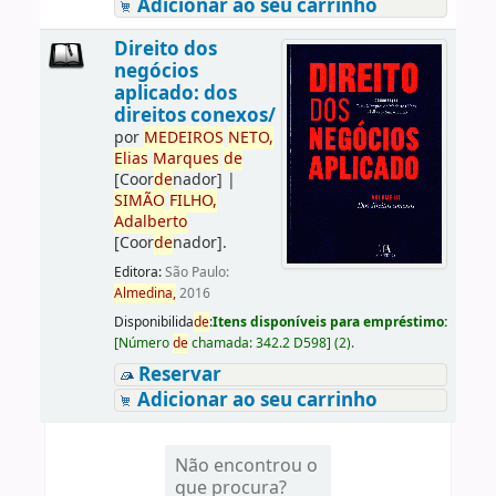
Adicionar ao seu carrinho
Direito dos
negócios
aplicado: dos
direitos conexos/
por
ME
DE
IROS
NETO,
Elias
Marques
de
[Coor
de
nador]
|
SIMÃO
FILHO,
Adalberto
[Coor
de
nador]
.
Editora:
São Paulo:
Almedina,
2016
Disponibilida
de
:
Itens disponíveis para empréstimo:
[
Número
de
chamada:
342.2 D598
]
(2).
Reservar
Adicionar ao seu carrinho
Não encontrou o
que procura?