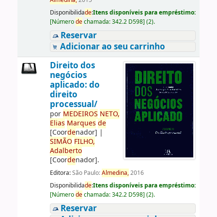
Almedina,
2015
Disponibilida
de
:
Itens disponíveis para empréstimo:
[
Número
de
chamada:
342.2 D598
]
(2).
Reservar
Adicionar ao seu carrinho
Direito dos
negócios
aplicado: do
direito
processual/
por
ME
DE
IROS
NETO,
Elias
Marques
de
[Coor
de
nador]
|
SIMÃO
FILHO,
Adalberto
[Coor
de
nador]
.
Editora:
São Paulo:
Almedina,
2016
Disponibilida
de
:
Itens disponíveis para empréstimo:
[
Número
de
chamada:
342.2 D598
]
(2).
Reservar