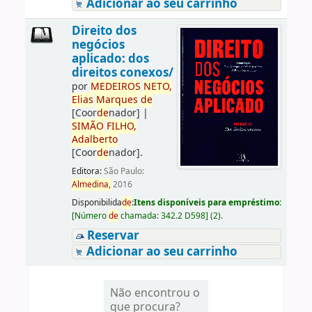
Adicionar ao seu carrinho
Direito dos
negócios
aplicado: dos
direitos conexos/
por
ME
DE
IROS
NETO,
Elias
Marques
de
[Coor
de
nador]
|
SIMÃO
FILHO,
Adalberto
[Coor
de
nador]
.
Editora:
São Paulo:
Almedina,
2016
Disponibilida
de
:
Itens disponíveis para empréstimo:
[
Número
de
chamada:
342.2 D598
]
(2).
Reservar
Adicionar ao seu carrinho
Não encontrou o
que procura?