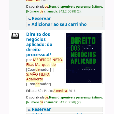
Almedina,
2015
Disponibilida
de
:
Itens disponíveis para empréstimo:
[
Número
de
chamada:
342.2 D598
]
(2).
Reservar
Adicionar ao seu carrinho
Direito dos
negócios
aplicado: do
direito
processual/
por
ME
DE
IROS
NETO,
Elias
Marques
de
[Coor
de
nador]
|
SIMÃO
FILHO,
Adalberto
[Coor
de
nador]
.
Editora:
São Paulo:
Almedina,
2016
Disponibilida
de
:
Itens disponíveis para empréstimo:
[
Número
de
chamada:
342.2 D598
]
(2).
Reservar