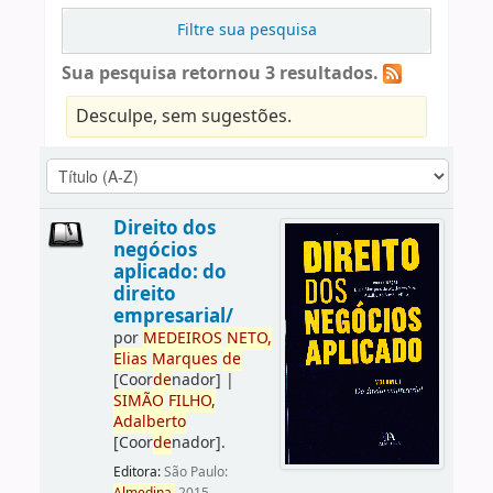
Filtre sua pesquisa
Sua pesquisa retornou 3 resultados.
Desculpe, sem sugestões.
Direito dos
negócios
aplicado: do
direito
empresarial/
por
ME
DE
IROS
NETO,
Elias
Marques
de
[Coor
de
nador]
|
SIMÃO
FILHO,
Adalberto
[Coor
de
nador]
.
Editora:
São Paulo: