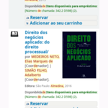
Almedina,
2015
Disponibilida
de
:
Itens disponíveis para empréstimo:
[
Número
de
chamada:
342.2 D598
]
(2).
Reservar
Adicionar ao seu carrinho
Direito dos
negócios
aplicado: do
direito
processual/
por
ME
DE
IROS
NETO,
Elias
Marques
de
[Coor
de
nador]
|
SIMÃO
FILHO,
Adalberto
[Coor
de
nador]
.
Editora:
São Paulo:
Almedina,
2016
Disponibilida
de
:
Itens disponíveis para empréstimo:
[
Número
de
chamada:
342.2 D598
]
(2).
Reservar