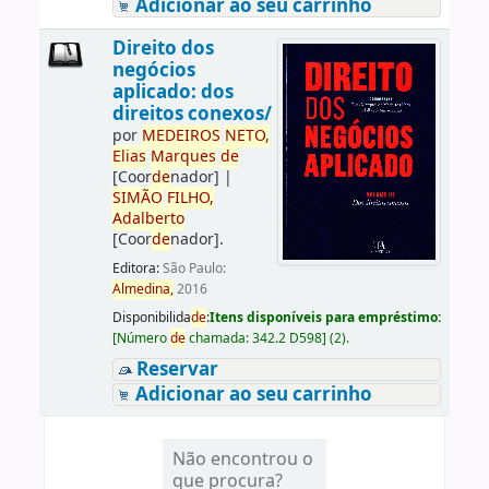
Adicionar ao seu carrinho
Direito dos
negócios
aplicado: dos
direitos conexos/
por
ME
DE
IROS
NETO,
Elias
Marques
de
[Coor
de
nador]
|
SIMÃO
FILHO,
Adalberto
[Coor
de
nador]
.
Editora:
São Paulo:
Almedina,
2016
Disponibilida
de
:
Itens disponíveis para empréstimo:
[
Número
de
chamada:
342.2 D598
]
(2).
Reservar
Adicionar ao seu carrinho
Não encontrou o
que procura?