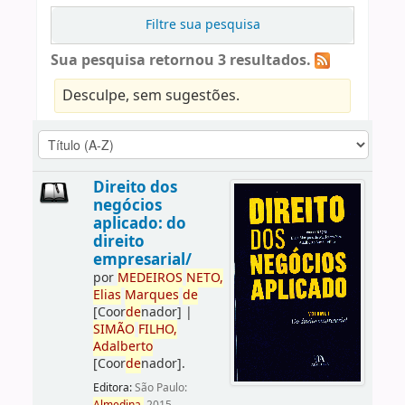
Filtre sua pesquisa
Sua pesquisa retornou 3 resultados.
Desculpe, sem sugestões.
Direito dos
negócios
aplicado: do
direito
empresarial/
por
ME
DE
IROS
NETO,
Elias
Marques
de
[Coor
de
nador]
|
SIMÃO
FILHO,
Adalberto
[Coor
de
nador]
.
Editora:
São Paulo: