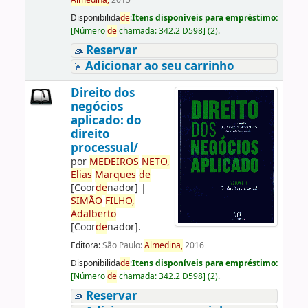
Almedina,
2015
Disponibilida
de
:
Itens disponíveis para empréstimo:
[
Número
de
chamada:
342.2 D598
]
(2).
Reservar
Adicionar ao seu carrinho
Direito dos
negócios
aplicado: do
direito
processual/
por
ME
DE
IROS
NETO,
Elias
Marques
de
[Coor
de
nador]
|
SIMÃO
FILHO,
Adalberto
[Coor
de
nador]
.
Editora:
São Paulo:
Almedina,
2016
Disponibilida
de
:
Itens disponíveis para empréstimo:
[
Número
de
chamada:
342.2 D598
]
(2).
Reservar