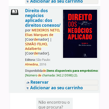
Adicionar ao seu carrinho
Direito dos
negócios
aplicado: dos
direitos conexos/
por
ME
DE
IROS
NETO,
Elias
Marques
de
[Coor
de
nador]
|
SIMÃO
FILHO,
Adalberto
[Coor
de
nador]
.
Editora:
São Paulo:
Almedina,
2016
Disponibilida
de
:
Itens disponíveis para empréstimo:
[
Número
de
chamada:
342.2 D598
]
(2).
Reservar
Adicionar ao seu carrinho
Não encontrou o
que procura?