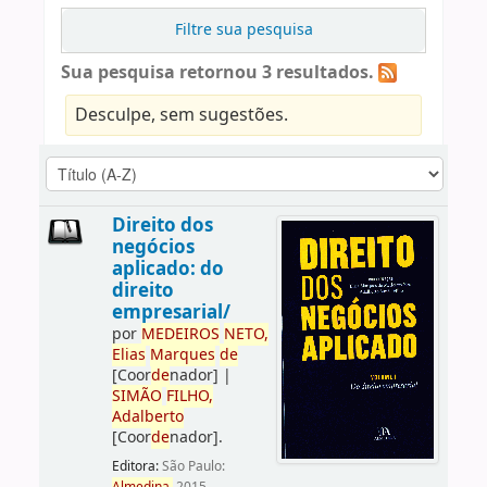
Filtre sua pesquisa
Sua pesquisa retornou 3 resultados.
Desculpe, sem sugestões.
Direito dos
negócios
aplicado: do
direito
empresarial/
por
ME
DE
IROS
NETO,
Elias
Marques
de
[Coor
de
nador]
|
SIMÃO
FILHO,
Adalberto
[Coor
de
nador]
.
Editora:
São Paulo: