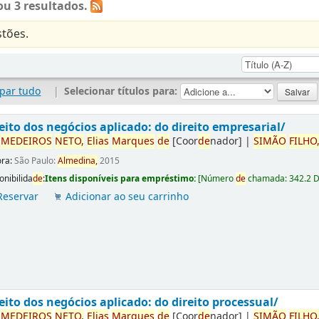
u 3 resultados.
tões.
par tudo
|
Selecionar títulos para:
eito dos negócios aplicado: do direito empresarial/
r
ME
DE
IROS
NETO,
Elias
Marques
de
[Coor
de
nador]
|
SIMÃO
FILHO
ora:
São Paulo:
Almedina,
2015
onibilida
de
:
Itens disponíveis para empréstimo:
[
Número
de
chamada:
342.2 
Reservar
Adicionar ao seu carrinho
eito dos negócios aplicado: do direito processual/
r
ME
DE
IROS
NETO,
Elias
Marques
de
[Coor
de
nador]
|
SIMÃO
FILHO