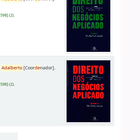
D598
]
(2).
,
Adalberto
[Coor
de
nador]
.
D598
]
(2).