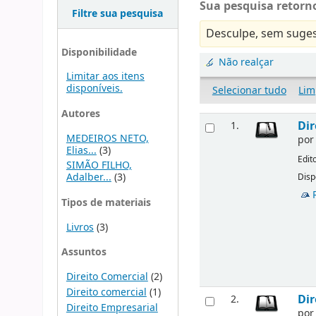
Sua pesquisa retorno
Filtre sua pesquisa
Desculpe, sem suges
Disponibilidade
Não realçar
Limitar aos itens
disponíveis.
Selecionar tudo
Lim
Autores
Dir
1.
MEDEIROS NETO,
po
Elias...
(3)
Edit
SIMÃO FILHO,
Adalber...
(3)
Disp
Tipos de materiais
Livros
(3)
Assuntos
Direito Comercial
(2)
Direito comercial
(1)
Dir
2.
Direito Empresarial
po