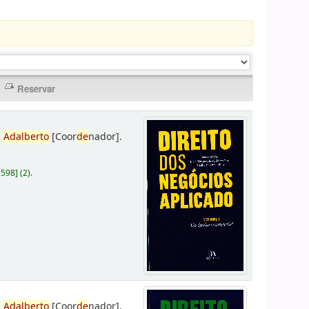
,
Adalberto
[Coor
de
nador]
.
D598
]
(2).
,
Adalberto
[Coor
de
nador]
.