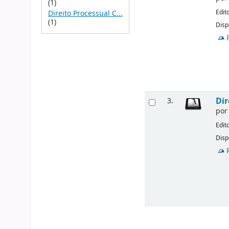
(1)
Edit
Direito Processual C...
(1)
Disp
Dir
3.
po
Edit
Disp