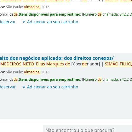
ora:
São Paulo:
Almedina,
2016
onibilida
de
:
Itens disponíveis para empréstimo:
[
Número
de
chamada:
342.2 
Reservar
Adicionar ao seu carrinho
eito dos negócios aplicado: dos direitos conexos/
r
ME
DE
IROS
NETO,
Elias
Marques
de
[Coor
de
nador]
|
SIMÃO
FILHO
ora:
São Paulo:
Almedina,
2016
onibilida
de
:
Itens disponíveis para empréstimo:
[
Número
de
chamada:
342.2 
Reservar
Adicionar ao seu carrinho
Não encontrou o que procura?