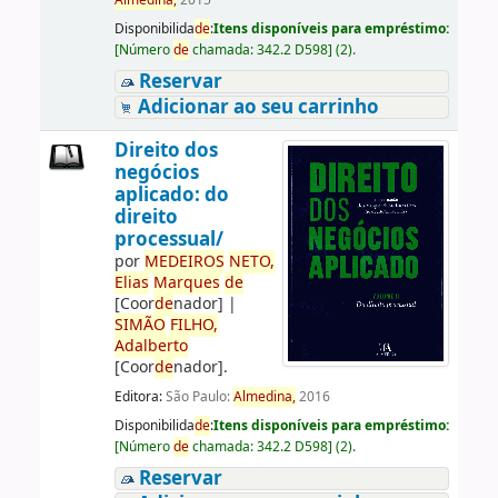
Almedina,
2015
Disponibilida
de
:
Itens disponíveis para empréstimo:
[
Número
de
chamada:
342.2 D598
]
(2).
Reservar
Adicionar ao seu carrinho
Direito dos
negócios
aplicado: do
direito
processual/
por
ME
DE
IROS
NETO,
Elias
Marques
de
[Coor
de
nador]
|
SIMÃO
FILHO,
Adalberto
[Coor
de
nador]
.
Editora:
São Paulo:
Almedina,
2016
Disponibilida
de
:
Itens disponíveis para empréstimo:
[
Número
de
chamada:
342.2 D598
]
(2).
Reservar