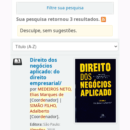
Filtre sua pesquisa
Sua pesquisa retornou 3 resultados.
Desculpe, sem sugestões.
Direito dos
negócios
aplicado: do
direito
empresarial/
por
ME
DE
IROS
NETO,
Elias
Marques
de
[Coor
de
nador]
|
SIMÃO
FILHO,
Adalberto
[Coor
de
nador]
.
Editora:
São Paulo: