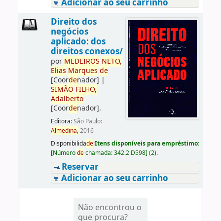
Adicionar ao seu carrinho
Direito dos
negócios
aplicado: dos
direitos conexos/
por
ME
DE
IROS
NETO,
Elias
Marques
de
[Coor
de
nador]
|
SIMÃO
FILHO,
Adalberto
[Coor
de
nador]
.
Editora:
São Paulo:
Almedina,
2016
Disponibilida
de
:
Itens disponíveis para empréstimo:
[
Número
de
chamada:
342.2 D598
]
(2).
Reservar
Adicionar ao seu carrinho
Não encontrou o
que procura?