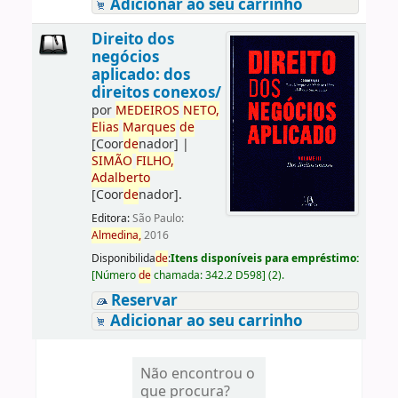
Adicionar ao seu carrinho
Direito dos
negócios
aplicado: dos
direitos conexos/
por
ME
DE
IROS
NETO,
Elias
Marques
de
[Coor
de
nador]
|
SIMÃO
FILHO,
Adalberto
[Coor
de
nador]
.
Editora:
São Paulo:
Almedina,
2016
Disponibilida
de
:
Itens disponíveis para empréstimo:
[
Número
de
chamada:
342.2 D598
]
(2).
Reservar
Adicionar ao seu carrinho
Não encontrou o
que procura?