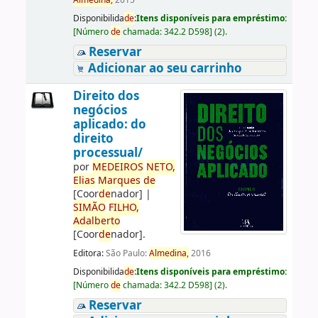
Almedina,
2015
Disponibilida
de
:
Itens disponíveis para empréstimo:
[
Número
de
chamada:
342.2 D598
]
(2).
Reservar
Adicionar ao seu carrinho
Direito dos
negócios
aplicado: do
direito
processual/
por
ME
DE
IROS
NETO,
Elias
Marques
de
[Coor
de
nador]
|
SIMÃO
FILHO,
Adalberto
[Coor
de
nador]
.
Editora:
São Paulo:
Almedina,
2016
Disponibilida
de
:
Itens disponíveis para empréstimo:
[
Número
de
chamada:
342.2 D598
]
(2).
Reservar