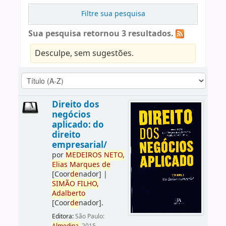
Filtre sua pesquisa
Sua pesquisa retornou 3 resultados.
Desculpe, sem sugestões.
Direito dos
negócios
aplicado: do
direito
empresarial/
por
ME
DE
IROS
NETO,
Elias
Marques
de
[Coor
de
nador]
|
SIMÃO
FILHO,
Adalberto
[Coor
de
nador]
.
Editora:
São Paulo: