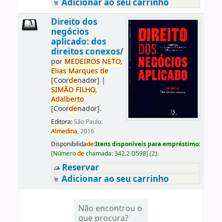
Adicionar ao seu carrinho
Direito dos
negócios
aplicado: dos
direitos conexos/
por
ME
DE
IROS
NETO,
Elias
Marques
de
[Coor
de
nador]
|
SIMÃO
FILHO,
Adalberto
[Coor
de
nador]
.
Editora:
São Paulo:
Almedina,
2016
Disponibilida
de
:
Itens disponíveis para empréstimo:
[
Número
de
chamada:
342.2 D598
]
(2).
Reservar
Adicionar ao seu carrinho
Não encontrou o
que procura?