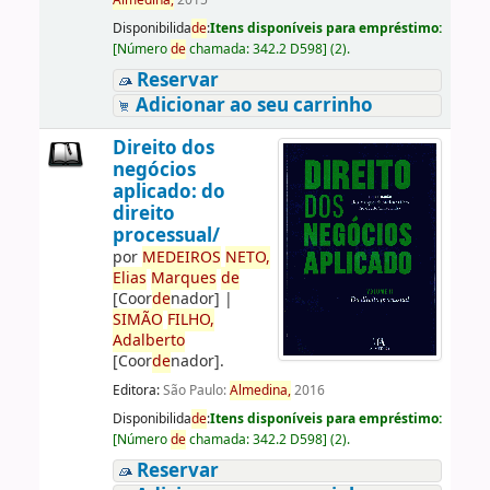
Almedina,
2015
Disponibilida
de
:
Itens disponíveis para empréstimo:
[
Número
de
chamada:
342.2 D598
]
(2).
Reservar
Adicionar ao seu carrinho
Direito dos
negócios
aplicado: do
direito
processual/
por
ME
DE
IROS
NETO,
Elias
Marques
de
[Coor
de
nador]
|
SIMÃO
FILHO,
Adalberto
[Coor
de
nador]
.
Editora:
São Paulo:
Almedina,
2016
Disponibilida
de
:
Itens disponíveis para empréstimo:
[
Número
de
chamada:
342.2 D598
]
(2).
Reservar