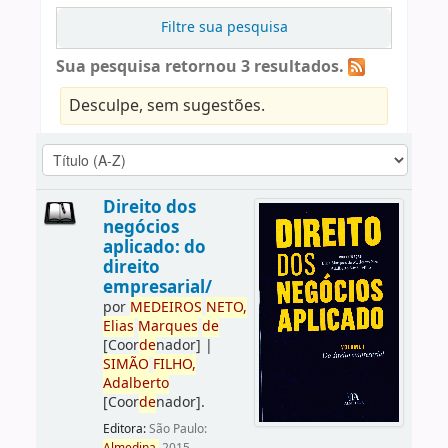
Filtre sua pesquisa
Sua pesquisa retornou 3 resultados.
Desculpe, sem sugestões.
Direito dos
negócios
aplicado: do
direito
empresarial/
por
ME
DE
IROS
NETO,
Elias
Marques
de
[Coor
de
nador]
|
SIMÃO
FILHO,
Adalberto
[Coor
de
nador]
.
Editora:
São Paulo: