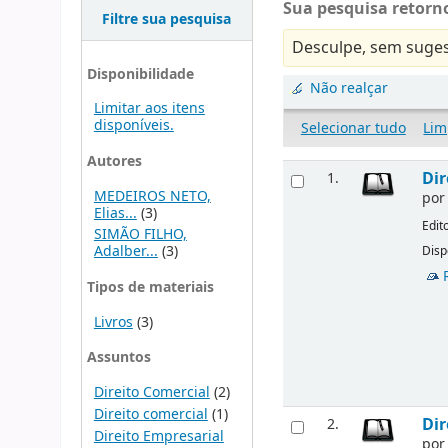
Sua pesquisa retorno
Filtre sua pesquisa
Desculpe, sem suges
Disponibilidade
Não realçar
Limitar aos itens
disponíveis.
Selecionar tudo
Lim
Autores
Dir
1.
MEDEIROS NETO,
po
Elias...
(3)
Edit
SIMÃO FILHO,
Adalber...
(3)
Disp
Tipos de materiais
Livros
(3)
Assuntos
Direito Comercial
(2)
Direito comercial
(1)
Dir
2.
Direito Empresarial
po