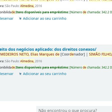
ora:
São Paulo:
Almedina,
2016
onibilida
de
:
Itens disponíveis para empréstimo:
[
Número
de
chamada:
342.2 
Reservar
Adicionar ao seu carrinho
eito dos negócios aplicado: dos direitos conexos/
r
ME
DE
IROS
NETO,
Elias
Marques
de
[Coor
de
nador]
|
SIMÃO
FILHO
ora:
São Paulo:
Almedina,
2016
onibilida
de
:
Itens disponíveis para empréstimo:
[
Número
de
chamada:
342.2 
Reservar
Adicionar ao seu carrinho
Não encontrou o que procura?