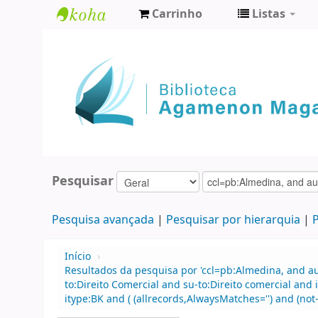
Carrinho
Listas
Biblioteca
Agamenon
Magalhães
Pesquisar
Pesquisa avançada
Pesquisar por hierarquia
P
Início
›
Resultados da pesquisa por 'ccl=pb:Almedina, and au
to:Direito Comercial and su-to:Direito comercial and
itype:BK and ( (allrecords,AlwaysMatches='') and (not