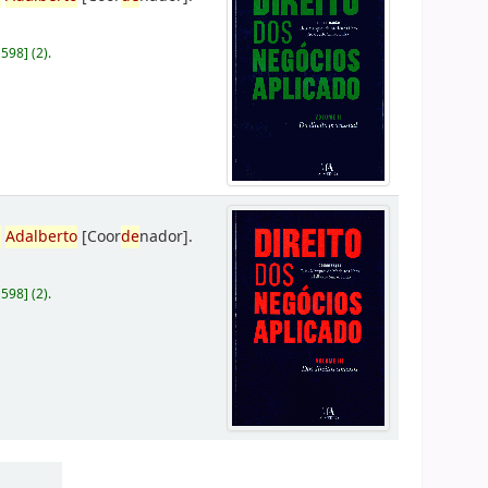
D598
]
(2).
,
Adalberto
[Coor
de
nador]
.
D598
]
(2).