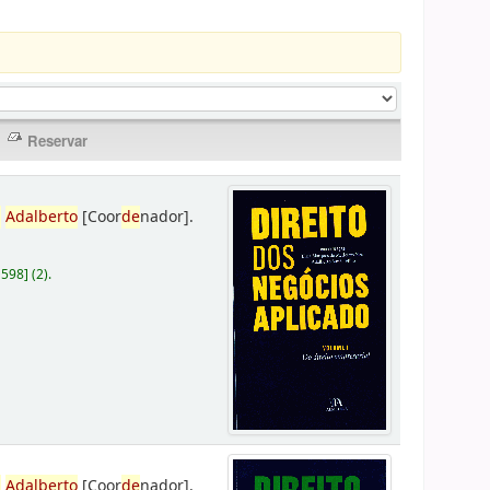
,
Adalberto
[Coor
de
nador]
.
D598
]
(2).
,
Adalberto
[Coor
de
nador]
.