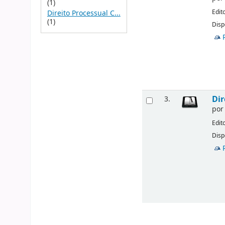
(1)
Edit
Direito Processual C...
(1)
Disp
Dir
3.
po
Edit
Disp