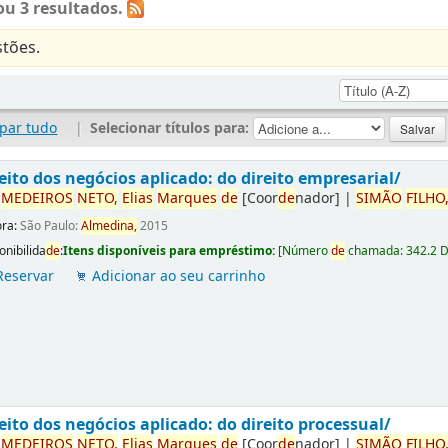
u 3 resultados.
tões.
par tudo
|
Selecionar títulos para:
eito dos negócios aplicado: do direito empresarial/
r
ME
DE
IROS
NETO,
Elias
Marques
de
[Coor
de
nador]
|
SIMÃO
FILHO
ora:
São Paulo:
Almedina,
2015
onibilida
de
:
Itens disponíveis para empréstimo:
[
Número
de
chamada:
342.2 
Reservar
Adicionar ao seu carrinho
eito dos negócios aplicado: do direito processual/
r
ME
DE
IROS
NETO,
Elias
Marques
de
[Coor
de
nador]
|
SIMÃO
FILHO