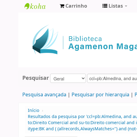
Carrinho
Listas
Biblioteca
Agamenon
Magalhães
Pesquisar
Pesquisa avançada
Pesquisar por hierarquia
P
Início
›
Resultados da pesquisa por 'ccl=pb:Almedina, and au
to:Direito Comercial and su-to:Direito comercial and
itype:BK and ( (allrecords,AlwaysMatches='') and (not