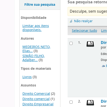
Sua pesquisa retorno
Filtre sua pesquisa
Desculpe, sem suges
Disponibilidade
Não realçar
Limitar aos itens
disponíveis.
Selecionar tudo
Lim
Autores
Dir
1.
MEDEIROS NETO,
po
Elias...
(3)
Edit
SIMÃO FILHO,
Adalber...
(3)
Disp
Tipos de materiais
Livros
(3)
Assuntos
Direito Comercial
(2)
Direito comercial
(1)
Dir
2.
Direito Empresarial
po