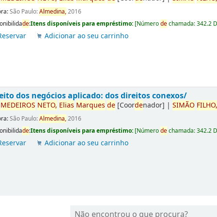
ora:
São Paulo:
Almedina,
2016
onibilida
de
:
Itens disponíveis para empréstimo:
[
Número
de
chamada:
342.2 
Reservar
Adicionar ao seu carrinho
eito dos negócios aplicado: dos direitos conexos/
r
ME
DE
IROS
NETO,
Elias
Marques
de
[Coor
de
nador]
|
SIMÃO
FILHO
ora:
São Paulo:
Almedina,
2016
onibilida
de
:
Itens disponíveis para empréstimo:
[
Número
de
chamada:
342.2 
Reservar
Adicionar ao seu carrinho
Não encontrou o que procura?