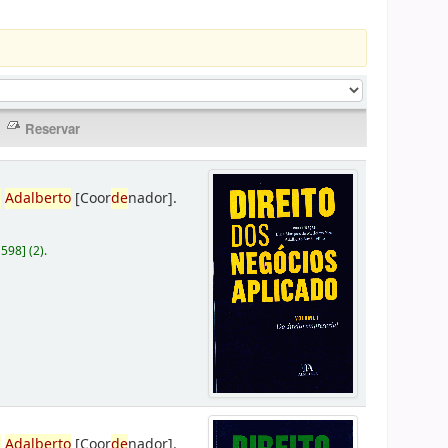
,
Adalberto
[Coor
de
nador]
.
D598
]
(2).
,
Adalberto
[Coor
de
nador]
.