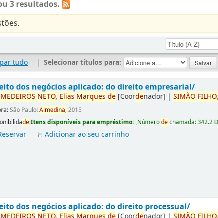
u 3 resultados.
tões.
par tudo
|
Selecionar títulos para:
eito dos negócios aplicado: do direito empresarial/
r
ME
DE
IROS
NETO,
Elias
Marques
de
[Coor
de
nador]
|
SIMÃO
FILHO
ora:
São Paulo:
Almedina,
2015
onibilida
de
:
Itens disponíveis para empréstimo:
[
Número
de
chamada:
342.2 
Reservar
Adicionar ao seu carrinho
eito dos negócios aplicado: do direito processual/
r
ME
DE
IROS
NETO,
Elias
Marques
de
[Coor
de
nador]
|
SIMÃO
FILHO