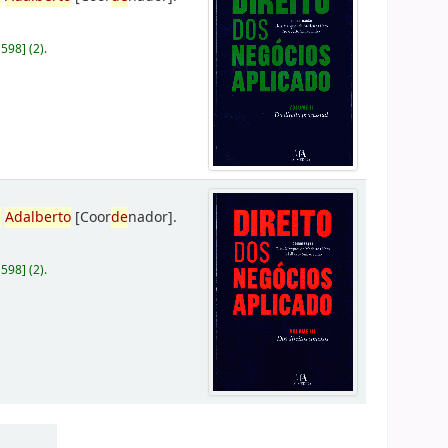
D598
]
(2).
,
Adalberto
[Coor
de
nador]
.
D598
]
(2).