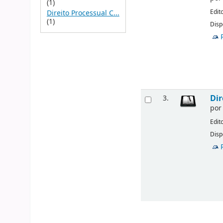
(1)
Edit
Direito Processual C...
(1)
Disp
Dir
3.
po
Edit
Disp