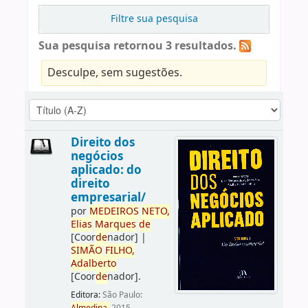
Filtre sua pesquisa
Sua pesquisa retornou 3 resultados.
Desculpe, sem sugestões.
Direito dos
negócios
aplicado: do
direito
empresarial/
por
ME
DE
IROS
NETO,
Elias
Marques
de
[Coor
de
nador]
|
SIMÃO
FILHO,
Adalberto
[Coor
de
nador]
.
Editora:
São Paulo: