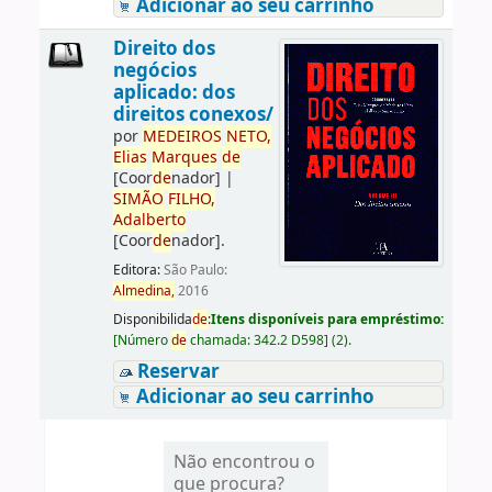
Adicionar ao seu carrinho
Direito dos
negócios
aplicado: dos
direitos conexos/
por
ME
DE
IROS
NETO,
Elias
Marques
de
[Coor
de
nador]
|
SIMÃO
FILHO,
Adalberto
[Coor
de
nador]
.
Editora:
São Paulo:
Almedina,
2016
Disponibilida
de
:
Itens disponíveis para empréstimo:
[
Número
de
chamada:
342.2 D598
]
(2).
Reservar
Adicionar ao seu carrinho
Não encontrou o
que procura?