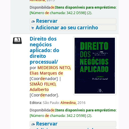
Almedina,
2015
Disponibilida
de
:
Itens disponíveis para empréstimo:
[
Número
de
chamada:
342.2 D598
]
(2).
Reservar
Adicionar ao seu carrinho
Direito dos
negócios
aplicado: do
direito
processual/
por
ME
DE
IROS
NETO,
Elias
Marques
de
[Coor
de
nador]
|
SIMÃO
FILHO,
Adalberto
[Coor
de
nador]
.
Editora:
São Paulo:
Almedina,
2016
Disponibilida
de
:
Itens disponíveis para empréstimo:
[
Número
de
chamada:
342.2 D598
]
(2).
Reservar