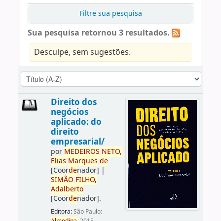
Filtre sua pesquisa
Sua pesquisa retornou 3 resultados.
Desculpe, sem sugestões.
Direito dos
negócios
aplicado: do
direito
empresarial/
por
ME
DE
IROS
NETO,
Elias
Marques
de
[Coor
de
nador]
|
SIMÃO
FILHO,
Adalberto
[Coor
de
nador]
.
Editora:
São Paulo: