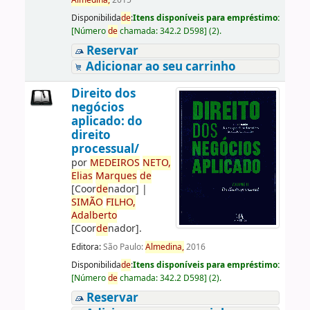
Almedina,
2015
Disponibilida
de
:
Itens disponíveis para empréstimo:
[
Número
de
chamada:
342.2 D598
]
(2).
Reservar
Adicionar ao seu carrinho
Direito dos
negócios
aplicado: do
direito
processual/
por
ME
DE
IROS
NETO,
Elias
Marques
de
[Coor
de
nador]
|
SIMÃO
FILHO,
Adalberto
[Coor
de
nador]
.
Editora:
São Paulo:
Almedina,
2016
Disponibilida
de
:
Itens disponíveis para empréstimo:
[
Número
de
chamada:
342.2 D598
]
(2).
Reservar