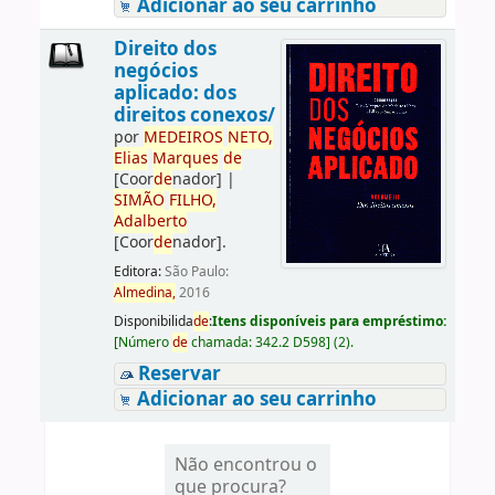
Adicionar ao seu carrinho
Direito dos
negócios
aplicado: dos
direitos conexos/
por
ME
DE
IROS
NETO,
Elias
Marques
de
[Coor
de
nador]
|
SIMÃO
FILHO,
Adalberto
[Coor
de
nador]
.
Editora:
São Paulo:
Almedina,
2016
Disponibilida
de
:
Itens disponíveis para empréstimo:
[
Número
de
chamada:
342.2 D598
]
(2).
Reservar
Adicionar ao seu carrinho
Não encontrou o
que procura?