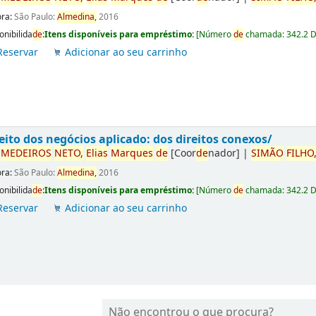
ora:
São Paulo:
Almedina,
2016
onibilida
de
:
Itens disponíveis para empréstimo:
[
Número
de
chamada:
342.2 
Reservar
Adicionar ao seu carrinho
eito dos negócios aplicado: dos direitos conexos/
r
ME
DE
IROS
NETO,
Elias
Marques
de
[Coor
de
nador]
|
SIMÃO
FILHO
ora:
São Paulo:
Almedina,
2016
onibilida
de
:
Itens disponíveis para empréstimo:
[
Número
de
chamada:
342.2 
Reservar
Adicionar ao seu carrinho
Não encontrou o que procura?