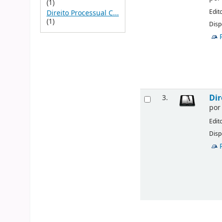
(1)
Edit
Direito Processual C...
(1)
Disp
Dir
3.
po
Edit
Disp