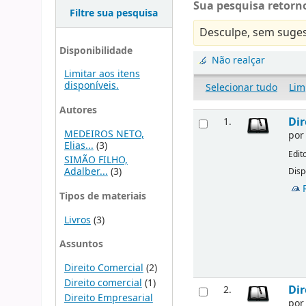
Sua pesquisa retorno
Filtre sua pesquisa
Desculpe, sem suges
Disponibilidade
Não realçar
Limitar aos itens
disponíveis.
Selecionar tudo
Lim
Autores
Dir
1.
MEDEIROS NETO,
po
Elias...
(3)
Edit
SIMÃO FILHO,
Adalber...
(3)
Disp
Tipos de materiais
Livros
(3)
Assuntos
Direito Comercial
(2)
Direito comercial
(1)
Dir
2.
Direito Empresarial
po