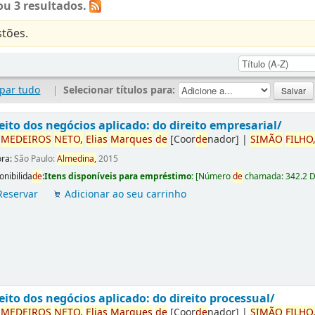
u 3 resultados.
tões.
par tudo
|
Selecionar títulos para:
eito dos negócios aplicado: do direito empresarial/
r
ME
DE
IROS
NETO,
Elias
Marques
de
[Coor
de
nador]
|
SIMÃO
FILHO
ora:
São Paulo:
Almedina,
2015
onibilida
de
:
Itens disponíveis para empréstimo:
[
Número
de
chamada:
342.2 
Reservar
Adicionar ao seu carrinho
eito dos negócios aplicado: do direito processual/
r
ME
DE
IROS
NETO,
Elias
Marques
de
[Coor
de
nador]
|
SIMÃO
FILHO