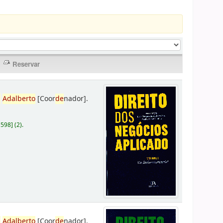
,
Adalberto
[Coor
de
nador]
.
D598
]
(2).
,
Adalberto
[Coor
de
nador]
.