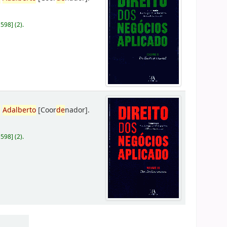
D598
]
(2).
,
Adalberto
[Coor
de
nador]
.
D598
]
(2).