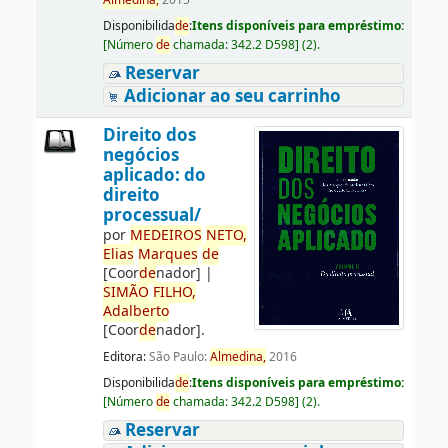
Almedina,
2015
Disponibilida
de
:
Itens disponíveis para empréstimo:
[
Número
de
chamada:
342.2 D598
]
(2).
Reservar
Adicionar ao seu carrinho
Direito dos
negócios
aplicado: do
direito
processual/
por
ME
DE
IROS
NETO,
Elias
Marques
de
[Coor
de
nador]
|
SIMÃO
FILHO,
Adalberto
[Coor
de
nador]
.
Editora:
São Paulo:
Almedina,
2016
Disponibilida
de
:
Itens disponíveis para empréstimo:
[
Número
de
chamada:
342.2 D598
]
(2).
Reservar