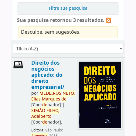
Filtre sua pesquisa
Sua pesquisa retornou 3 resultados.
Desculpe, sem sugestões.
Direito dos
negócios
aplicado: do
direito
empresarial/
por
ME
DE
IROS
NETO,
Elias
Marques
de
[Coor
de
nador]
|
SIMÃO
FILHO,
Adalberto
[Coor
de
nador]
.
Editora:
São Paulo: