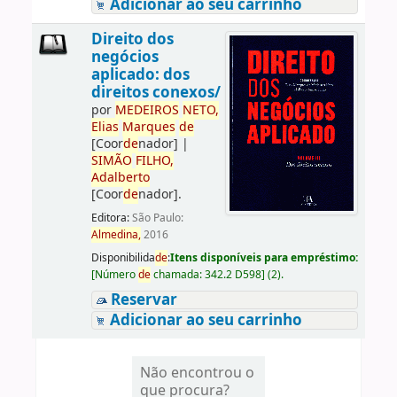
Adicionar ao seu carrinho
Direito dos
negócios
aplicado: dos
direitos conexos/
por
ME
DE
IROS
NETO,
Elias
Marques
de
[Coor
de
nador]
|
SIMÃO
FILHO,
Adalberto
[Coor
de
nador]
.
Editora:
São Paulo:
Almedina,
2016
Disponibilida
de
:
Itens disponíveis para empréstimo:
[
Número
de
chamada:
342.2 D598
]
(2).
Reservar
Adicionar ao seu carrinho
Não encontrou o
que procura?