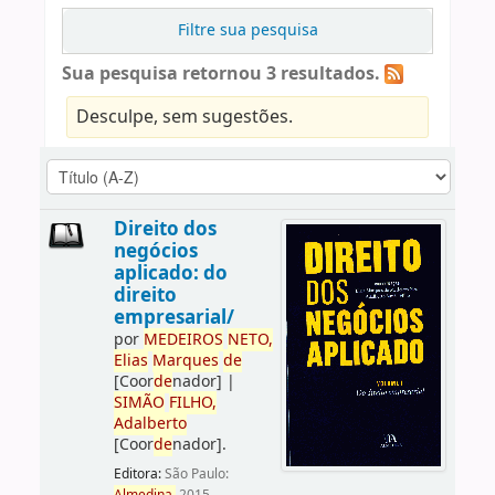
Filtre sua pesquisa
Sua pesquisa retornou 3 resultados.
Desculpe, sem sugestões.
Direito dos
negócios
aplicado: do
direito
empresarial/
por
ME
DE
IROS
NETO,
Elias
Marques
de
[Coor
de
nador]
|
SIMÃO
FILHO,
Adalberto
[Coor
de
nador]
.
Editora:
São Paulo: