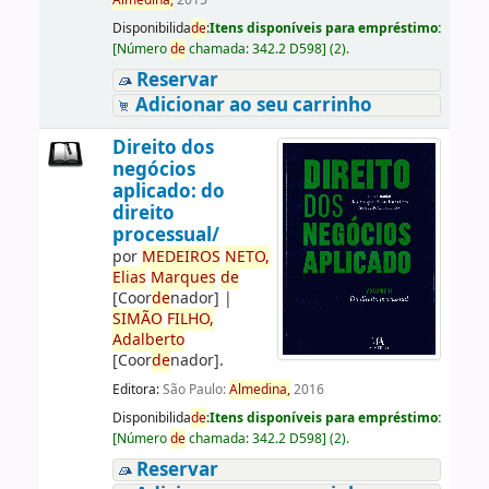
Almedina,
2015
Disponibilida
de
:
Itens disponíveis para empréstimo:
[
Número
de
chamada:
342.2 D598
]
(2).
Reservar
Adicionar ao seu carrinho
Direito dos
negócios
aplicado: do
direito
processual/
por
ME
DE
IROS
NETO,
Elias
Marques
de
[Coor
de
nador]
|
SIMÃO
FILHO,
Adalberto
[Coor
de
nador]
.
Editora:
São Paulo:
Almedina,
2016
Disponibilida
de
:
Itens disponíveis para empréstimo:
[
Número
de
chamada:
342.2 D598
]
(2).
Reservar