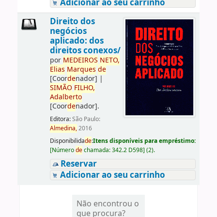
Adicionar ao seu carrinho
Direito dos
negócios
aplicado: dos
direitos conexos/
por
ME
DE
IROS
NETO,
Elias
Marques
de
[Coor
de
nador]
|
SIMÃO
FILHO,
Adalberto
[Coor
de
nador]
.
Editora:
São Paulo:
Almedina,
2016
Disponibilida
de
:
Itens disponíveis para empréstimo:
[
Número
de
chamada:
342.2 D598
]
(2).
Reservar
Adicionar ao seu carrinho
Não encontrou o
que procura?