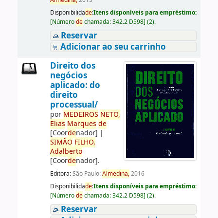
Almedina,
2015
Disponibilida
de
:
Itens disponíveis para empréstimo:
[
Número
de
chamada:
342.2 D598
]
(2).
Reservar
Adicionar ao seu carrinho
Direito dos
negócios
aplicado: do
direito
processual/
por
ME
DE
IROS
NETO,
Elias
Marques
de
[Coor
de
nador]
|
SIMÃO
FILHO,
Adalberto
[Coor
de
nador]
.
Editora:
São Paulo:
Almedina,
2016
Disponibilida
de
:
Itens disponíveis para empréstimo:
[
Número
de
chamada:
342.2 D598
]
(2).
Reservar