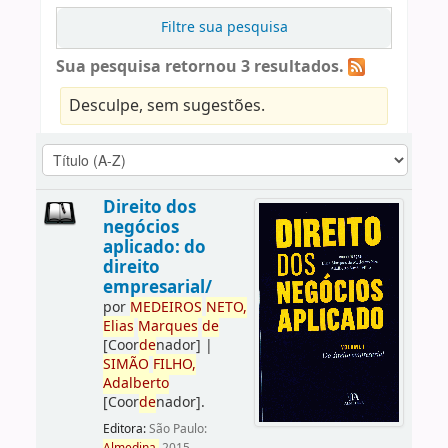
Filtre sua pesquisa
Sua pesquisa retornou 3 resultados.
Desculpe, sem sugestões.
Direito dos
negócios
aplicado: do
direito
empresarial/
por
ME
DE
IROS
NETO,
Elias
Marques
de
[Coor
de
nador]
|
SIMÃO
FILHO,
Adalberto
[Coor
de
nador]
.
Editora:
São Paulo: