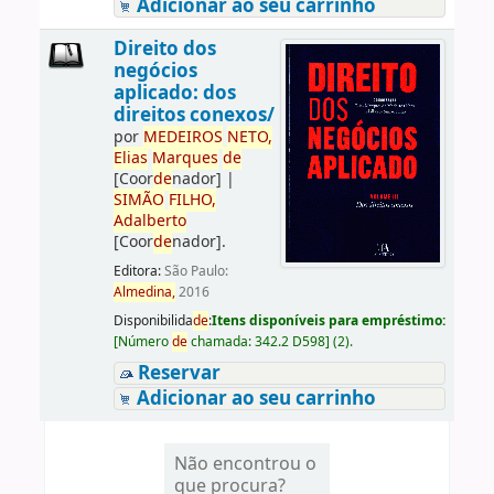
Adicionar ao seu carrinho
Direito dos
negócios
aplicado: dos
direitos conexos/
por
ME
DE
IROS
NETO,
Elias
Marques
de
[Coor
de
nador]
|
SIMÃO
FILHO,
Adalberto
[Coor
de
nador]
.
Editora:
São Paulo:
Almedina,
2016
Disponibilida
de
:
Itens disponíveis para empréstimo:
[
Número
de
chamada:
342.2 D598
]
(2).
Reservar
Adicionar ao seu carrinho
Não encontrou o
que procura?