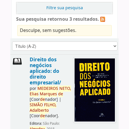
Filtre sua pesquisa
Sua pesquisa retornou 3 resultados.
Desculpe, sem sugestões.
Direito dos
negócios
aplicado: do
direito
empresarial/
por
ME
DE
IROS
NETO,
Elias
Marques
de
[Coor
de
nador]
|
SIMÃO
FILHO,
Adalberto
[Coor
de
nador]
.
Editora:
São Paulo: