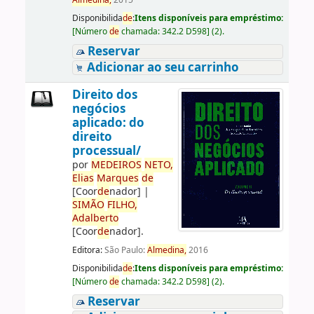
Almedina,
2015
Disponibilida
de
:
Itens disponíveis para empréstimo:
[
Número
de
chamada:
342.2 D598
]
(2).
Reservar
Adicionar ao seu carrinho
Direito dos
negócios
aplicado: do
direito
processual/
por
ME
DE
IROS
NETO,
Elias
Marques
de
[Coor
de
nador]
|
SIMÃO
FILHO,
Adalberto
[Coor
de
nador]
.
Editora:
São Paulo:
Almedina,
2016
Disponibilida
de
:
Itens disponíveis para empréstimo:
[
Número
de
chamada:
342.2 D598
]
(2).
Reservar