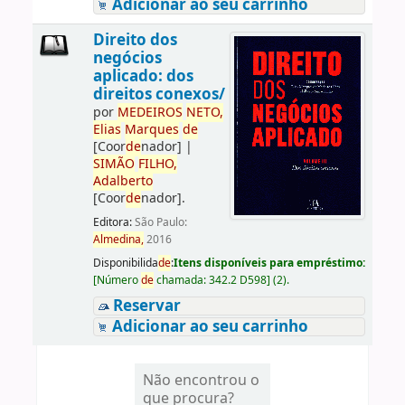
Adicionar ao seu carrinho
Direito dos
negócios
aplicado: dos
direitos conexos/
por
ME
DE
IROS
NETO,
Elias
Marques
de
[Coor
de
nador]
|
SIMÃO
FILHO,
Adalberto
[Coor
de
nador]
.
Editora:
São Paulo:
Almedina,
2016
Disponibilida
de
:
Itens disponíveis para empréstimo:
[
Número
de
chamada:
342.2 D598
]
(2).
Reservar
Adicionar ao seu carrinho
Não encontrou o
que procura?