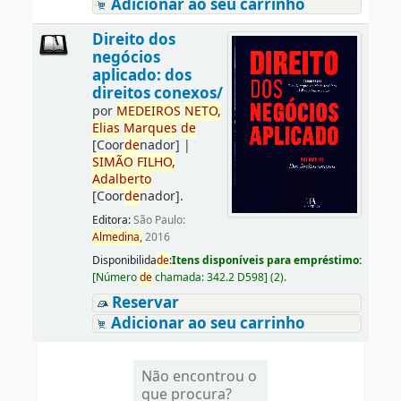
Adicionar ao seu carrinho
Direito dos
negócios
aplicado: dos
direitos conexos/
por
ME
DE
IROS
NETO,
Elias
Marques
de
[Coor
de
nador]
|
SIMÃO
FILHO,
Adalberto
[Coor
de
nador]
.
Editora:
São Paulo:
Almedina,
2016
Disponibilida
de
:
Itens disponíveis para empréstimo:
[
Número
de
chamada:
342.2 D598
]
(2).
Reservar
Adicionar ao seu carrinho
Não encontrou o
que procura?