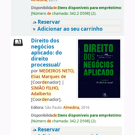
Almedina,
2015
Disponibilida
de
:
Itens disponíveis para empréstimo:
[
Número
de
chamada:
342.2 D598
]
(2).
Reservar
Adicionar ao seu carrinho
Direito dos
negócios
aplicado: do
direito
processual/
por
ME
DE
IROS
NETO,
Elias
Marques
de
[Coor
de
nador]
|
SIMÃO
FILHO,
Adalberto
[Coor
de
nador]
.
Editora:
São Paulo:
Almedina,
2016
Disponibilida
de
:
Itens disponíveis para empréstimo:
[
Número
de
chamada:
342.2 D598
]
(2).
Reservar