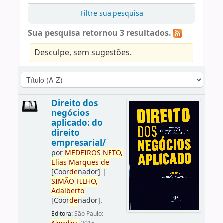
Filtre sua pesquisa
Sua pesquisa retornou 3 resultados.
Desculpe, sem sugestões.
Direito dos
negócios
aplicado: do
direito
empresarial/
por
ME
DE
IROS
NETO,
Elias
Marques
de
[Coor
de
nador]
|
SIMÃO
FILHO,
Adalberto
[Coor
de
nador]
.
Editora:
São Paulo: