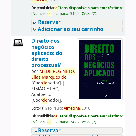
Almedina,
2015
Disponibilida
de
:
Itens disponíveis para empréstimo:
[
Número
de
chamada:
342.2 D598
]
(2).
Reservar
Adicionar ao seu carrinho
Direito dos
negócios
aplicado: do
direito
processual/
por
ME
DE
IROS
NETO,
Elias
Marques
de
[Coor
de
nador]
|
SIMÃO FILHO,
Adalberto
[Coor
de
nador]
.
Editora:
São Paulo:
Almedina,
2016
Disponibilida
de
:
Itens disponíveis para empréstimo:
[
Número
de
chamada:
342.2 D598
]
(2).
Reservar