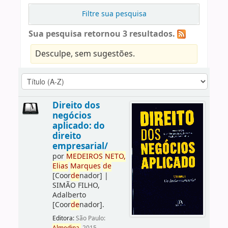
Filtre sua pesquisa
Sua pesquisa retornou 3 resultados.
Desculpe, sem sugestões.
Direito dos
negócios
aplicado: do
direito
empresarial/
por
ME
DE
IROS
NETO,
Elias
Marques
de
[Coor
de
nador]
|
SIMÃO FILHO,
Adalberto
[Coor
de
nador]
.
Editora:
São Paulo: