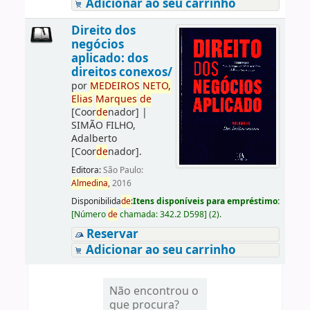
Adicionar ao seu carrinho
Direito dos
negócios
aplicado: dos
direitos conexos/
por
ME
DE
IROS
NETO,
Elias
Marques
de
[Coor
de
nador]
|
SIMÃO FILHO,
Adalberto
[Coor
de
nador]
.
Editora:
São Paulo:
Almedina,
2016
Disponibilida
de
:
Itens disponíveis para empréstimo:
[
Número
de
chamada:
342.2 D598
]
(2).
Reservar
Adicionar ao seu carrinho
Não encontrou o
que procura?