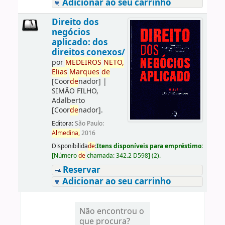
Adicionar ao seu carrinho
Direito dos
negócios
aplicado: dos
direitos conexos/
por
ME
DE
IROS
NETO,
Elias
Marques
de
[Coor
de
nador]
|
SIMÃO FILHO,
Adalberto
[Coor
de
nador]
.
Editora:
São Paulo:
Almedina,
2016
Disponibilida
de
:
Itens disponíveis para empréstimo:
[
Número
de
chamada:
342.2 D598
]
(2).
Reservar
Adicionar ao seu carrinho
Não encontrou o
que procura?