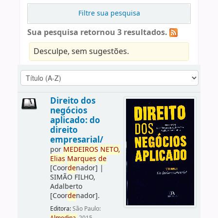
Filtre sua pesquisa
Sua pesquisa retornou 3 resultados.
Desculpe, sem sugestões.
Direito dos
negócios
aplicado: do
direito
empresarial/
por
ME
DE
IROS
NETO,
Elias
Marques
de
[Coor
de
nador]
|
SIMÃO FILHO,
Adalberto
[Coor
de
nador]
.
Editora:
São Paulo: