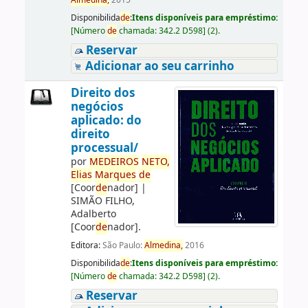
Almedina,
2015
Disponibilida
de
:
Itens disponíveis para empréstimo:
[
Número
de
chamada:
342.2 D598
]
(2).
Reservar
Adicionar ao seu carrinho
Direito dos
negócios
aplicado: do
direito
processual/
por
ME
DE
IROS
NETO,
Elias
Marques
de
[Coor
de
nador]
|
SIMÃO FILHO,
Adalberto
[Coor
de
nador]
.
Editora:
São Paulo:
Almedina,
2016
Disponibilida
de
:
Itens disponíveis para empréstimo:
[
Número
de
chamada:
342.2 D598
]
(2).
Reservar