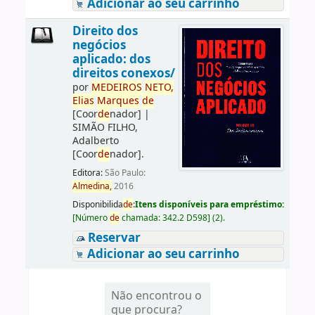
Adicionar ao seu carrinho
Direito dos
negócios
aplicado: dos
direitos conexos/
por
ME
DE
IROS
NETO,
Elias
Marques
de
[Coor
de
nador]
|
SIMÃO FILHO,
Adalberto
[Coor
de
nador]
.
Editora:
São Paulo:
Almedina,
2016
Disponibilida
de
:
Itens disponíveis para empréstimo:
[
Número
de
chamada:
342.2 D598
]
(2).
Reservar
Adicionar ao seu carrinho
Não encontrou o
que procura?