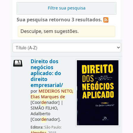
Filtre sua pesquisa
Sua pesquisa retornou 3 resultados.
Desculpe, sem sugestões.
Direito dos
negócios
aplicado: do
direito
empresarial/
por
ME
DE
IROS
NETO,
Elias
Marques
de
[Coor
de
nador]
|
SIMÃO FILHO,
Adalberto
[Coor
de
nador]
.
Editora:
São Paulo: