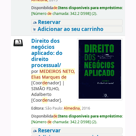
Almedina,
2015
Disponibilida
de
:
Itens disponíveis para empréstimo:
[
Número
de
chamada:
342.2 D598
]
(2).
Reservar
Adicionar ao seu carrinho
Direito dos
negócios
aplicado: do
direito
processual/
por
ME
DE
IROS
NETO,
Elias
Marques
de
[Coor
de
nador]
|
SIMÃO FILHO,
Adalberto
[Coor
de
nador]
.
Editora:
São Paulo:
Almedina,
2016
Disponibilida
de
:
Itens disponíveis para empréstimo:
[
Número
de
chamada:
342.2 D598
]
(2).
Reservar