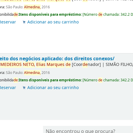
ora:
São Paulo:
Almedina,
2016
onibilida
de
:
Itens disponíveis para empréstimo:
[
Número
de
chamada:
342.2 
Reservar
Adicionar ao seu carrinho
eito dos negócios aplicado: dos direitos conexos/
r
ME
DE
IROS
NETO,
Elias
Marques
de
[Coor
de
nador]
|
SIMÃO FILHO,
ora:
São Paulo:
Almedina,
2016
onibilida
de
:
Itens disponíveis para empréstimo:
[
Número
de
chamada:
342.2 
Reservar
Adicionar ao seu carrinho
Não encontrou o que procura?