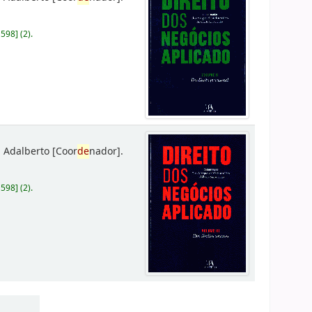
D598
]
(2).
 Adalberto
[Coor
de
nador]
.
D598
]
(2).