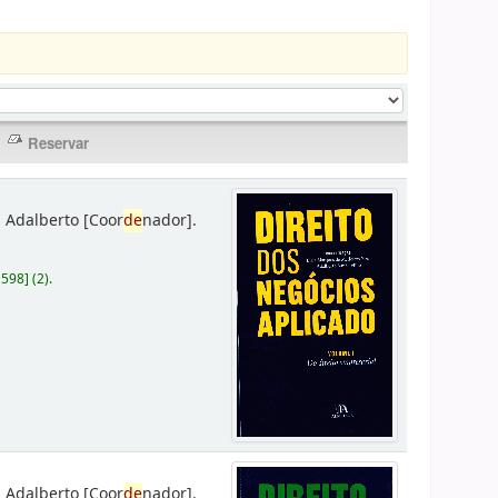
 Adalberto
[Coor
de
nador]
.
D598
]
(2).
 Adalberto
[Coor
de
nador]
.