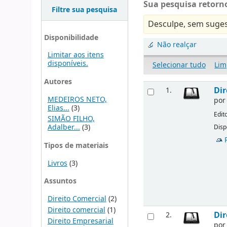
Sua pesquisa retorno
Filtre sua pesquisa
Desculpe, sem suges
Disponibilidade
Não realçar
Limitar aos itens
disponíveis.
Selecionar tudo
Lim
Autores
Dir
1.
MEDEIROS NETO,
po
Elias...
(3)
Edit
SIMÃO FILHO,
Adalber...
(3)
Disp
Tipos de materiais
Livros
(3)
Assuntos
Direito Comercial
(2)
Direito comercial
(1)
Dir
2.
Direito Empresarial
po