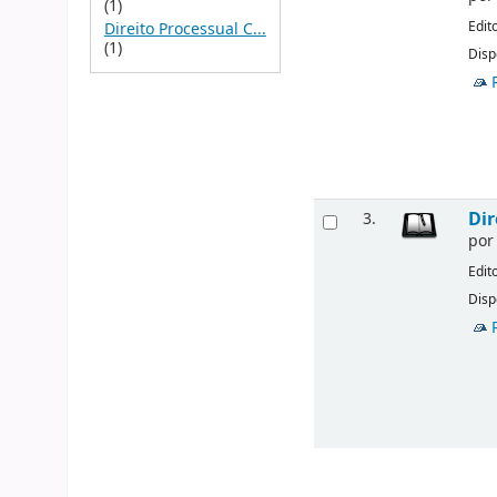
(1)
Edit
Direito Processual C...
(1)
Disp
Dir
3.
po
Edit
Disp