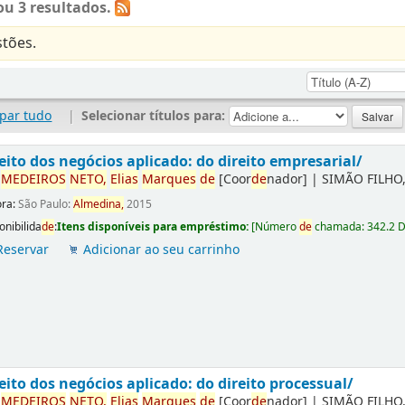
u 3 resultados.
tões.
par tudo
|
Selecionar títulos para:
eito dos negócios aplicado: do direito empresarial/
r
ME
DE
IROS
NETO,
Elias
Marques
de
[Coor
de
nador]
|
SIMÃO FILHO,
ora:
São Paulo:
Almedina,
2015
onibilida
de
:
Itens disponíveis para empréstimo:
[
Número
de
chamada:
342.2 
Reservar
Adicionar ao seu carrinho
eito dos negócios aplicado: do direito processual/
r
ME
DE
IROS
NETO,
Elias
Marques
de
[Coor
de
nador]
|
SIMÃO FILHO,