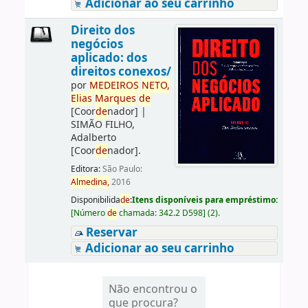
Adicionar ao seu carrinho
Direito dos
negócios
aplicado: dos
direitos conexos/
por
ME
DE
IROS
NETO,
Elias
Marques
de
[Coor
de
nador]
|
SIMÃO FILHO,
Adalberto
[Coor
de
nador]
.
Editora:
São Paulo:
Almedina,
2016
Disponibilida
de
:
Itens disponíveis para empréstimo:
[
Número
de
chamada:
342.2 D598
]
(2).
Reservar
Adicionar ao seu carrinho
Não encontrou o
que procura?