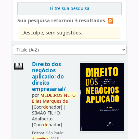
Filtre sua pesquisa
Sua pesquisa retornou 3 resultados.
Desculpe, sem sugestões.
Direito dos
negócios
aplicado: do
direito
empresarial/
por
ME
DE
IROS
NETO,
Elias
Marques
de
[Coor
de
nador]
|
SIMÃO FILHO,
Adalberto
[Coor
de
nador]
.
Editora:
São Paulo: