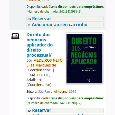
Almedina,
2015
Disponibilida
de
:
Itens disponíveis para empréstimo:
[
Número
de
chamada:
342.2 D598
]
(2).
Reservar
Adicionar ao seu carrinho
Direito dos
negócios
aplicado: do
direito
processual/
por
ME
DE
IROS
NETO,
Elias
Marques
de
[Coor
de
nador]
|
SIMÃO FILHO,
Adalberto
[Coor
de
nador]
.
Editora:
São Paulo:
Almedina,
2016
Disponibilida
de
:
Itens disponíveis para empréstimo:
[
Número
de
chamada:
342.2 D598
]
(2).
Reservar