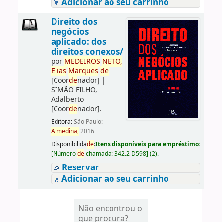
Adicionar ao seu carrinho
Direito dos
negócios
aplicado: dos
direitos conexos/
por
ME
DE
IROS
NETO,
Elias
Marques
de
[Coor
de
nador]
|
SIMÃO FILHO,
Adalberto
[Coor
de
nador]
.
Editora:
São Paulo:
Almedina,
2016
Disponibilida
de
:
Itens disponíveis para empréstimo:
[
Número
de
chamada:
342.2 D598
]
(2).
Reservar
Adicionar ao seu carrinho
Não encontrou o
que procura?