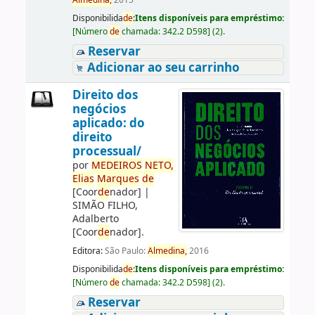
Almedina,
2015
Disponibilida
de
:
Itens disponíveis para empréstimo:
[
Número
de
chamada:
342.2 D598
]
(2).
Reservar
Adicionar ao seu carrinho
Direito dos
negócios
aplicado: do
direito
processual/
por
ME
DE
IROS
NETO,
Elias
Marques
de
[Coor
de
nador]
|
SIMÃO FILHO,
Adalberto
[Coor
de
nador]
.
Editora:
São Paulo:
Almedina,
2016
Disponibilida
de
:
Itens disponíveis para empréstimo:
[
Número
de
chamada:
342.2 D598
]
(2).
Reservar