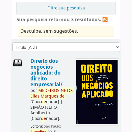
Filtre sua pesquisa
Sua pesquisa retornou 3 resultados.
Desculpe, sem sugestões.
Direito dos
negócios
aplicado: do
direito
empresarial/
por
ME
DE
IROS
NETO,
Elias
Marques
de
[Coor
de
nador]
|
SIMÃO FILHO,
Adalberto
[Coor
de
nador]
.
Editora:
São Paulo: