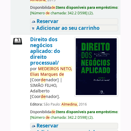
Almedina,
2015
Disponibilida
de
:
Itens disponíveis para empréstimo:
[
Número
de
chamada:
342.2 D598
]
(2).
Reservar
Adicionar ao seu carrinho
Direito dos
negócios
aplicado: do
direito
processual/
por
ME
DE
IROS
NETO,
Elias
Marques
de
[Coor
de
nador]
|
SIMÃO FILHO,
Adalberto
[Coor
de
nador]
.
Editora:
São Paulo:
Almedina,
2016
Disponibilida
de
:
Itens disponíveis para empréstimo:
[
Número
de
chamada:
342.2 D598
]
(2).
Reservar