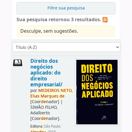
Filtre sua pesquisa
Sua pesquisa retornou 3 resultados.
Desculpe, sem sugestões.
Direito dos
negócios
aplicado: do
direito
empresarial/
por
ME
DE
IROS
NETO,
Elias
Marques
de
[Coor
de
nador]
|
SIMÃO FILHO,
Adalberto
[Coor
de
nador]
.
Editora:
São Paulo: