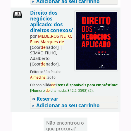
Adicionar ao seu carrinho
Direito dos
negócios
aplicado: dos
direitos conexos/
por
ME
DE
IROS
NETO,
Elias
Marques
de
[Coor
de
nador]
|
SIMÃO FILHO,
Adalberto
[Coor
de
nador]
.
Editora:
São Paulo:
Almedina,
2016
Disponibilida
de
:
Itens disponíveis para empréstimo:
[
Número
de
chamada:
342.2 D598
]
(2).
Reservar
Adicionar ao seu carrinho
Não encontrou o
que procura?