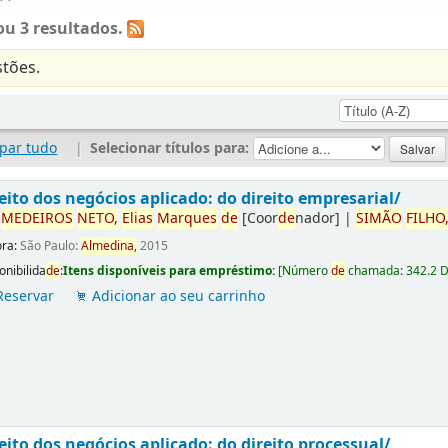
u 3 resultados.
tões.
par tudo
|
Selecionar títulos para:
eito dos negócios aplicado: do direito empresarial/
r
ME
DE
IROS
NETO,
Elias
Marques
de
[Coor
de
nador]
|
SIMÃO
FILHO
ora:
São Paulo:
Almedina,
2015
onibilida
de
:
Itens disponíveis para empréstimo:
[
Número
de
chamada:
342.2 
Reservar
Adicionar ao seu carrinho
eito dos negócios aplicado: do direito processual/