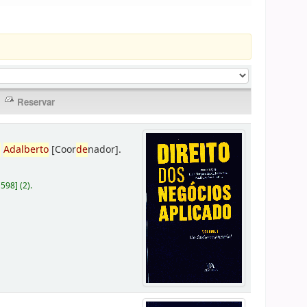
,
Adalberto
[Coor
de
nador]
.
D598
]
(2).