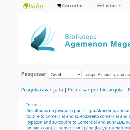
Carrinho
Listas
Biblioteca
Agamenon
Magalhães
Pesquisar
Pesquisa avançada
Pesquisar por hierarquia
P
Início
›
Resultados da pesquisa por 'ccl=pb:Almedina, and au
to:Direito Comercial and su-to:Direito comercial and
itype:BK and su-to:Direito Comercial and au:MEDEIRO
onloan-count,st-numeric >= 1) and (lost,st-numeric=0)