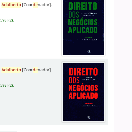
,
Adalberto
[Coor
de
nador]
.
D598
]
(2).
,
Adalberto
[Coor
de
nador]
.
D598
]
(2).