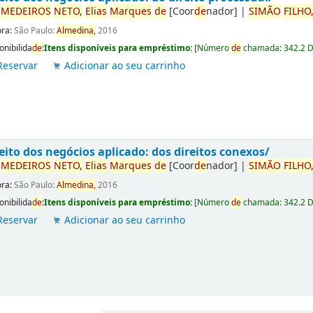
r
ME
DE
IROS
NETO,
Elias
Marques
de
[Coor
de
nador]
|
SIMÃO
FILHO
ora:
São Paulo:
Almedina,
2016
onibilida
de
:
Itens disponíveis para empréstimo:
[
Número
de
chamada:
342.2 
Reservar
Adicionar ao seu carrinho
eito dos negócios aplicado: dos direitos conexos/
r
ME
DE
IROS
NETO,
Elias
Marques
de
[Coor
de
nador]
|
SIMÃO
FILHO
ora:
São Paulo:
Almedina,
2016
onibilida
de
:
Itens disponíveis para empréstimo:
[
Número
de
chamada:
342.2 
Reservar
Adicionar ao seu carrinho