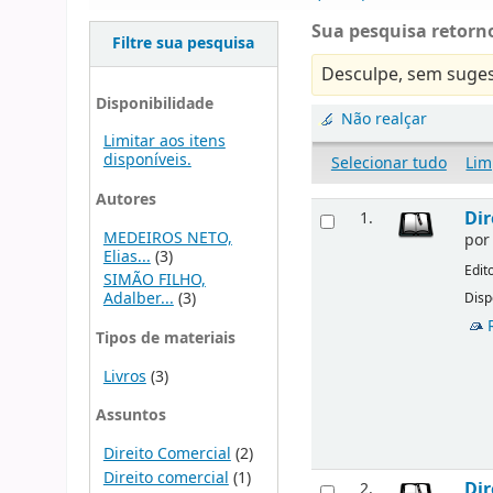
Sua pesquisa retorno
Filtre sua pesquisa
Desculpe, sem suges
Disponibilidade
Não realçar
Limitar aos itens
disponíveis.
Selecionar tudo
Lim
Autores
Dir
1.
MEDEIROS NETO,
po
Elias...
(3)
Edit
SIMÃO FILHO,
Adalber...
(3)
Disp
Tipos de materiais
Livros
(3)
Assuntos
Direito Comercial
(2)
Direito comercial
(1)
Dir
2.