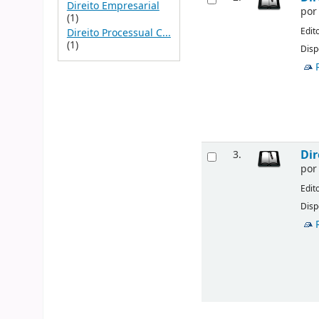
Direito Empresarial
po
(1)
Edit
Direito Processual C...
(1)
Disp
Dir
3.
po
Edit
Disp