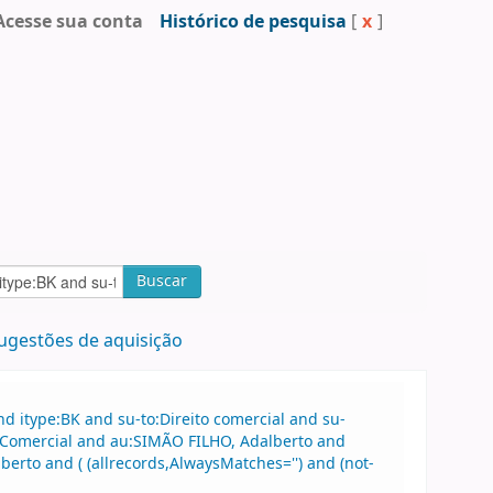
Acesse sua conta
Histórico de pesquisa
[
x
]
Buscar
ugestões de aquisição
 itype:BK and su-to:Direito comercial and su-
ito Comercial and au:SIMÃO FILHO, Adalberto and
rto and ( (allrecords,AlwaysMatches='') and (not-