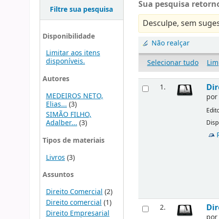
Sua pesquisa retorno
Filtre sua pesquisa
Desculpe, sem suges
Disponibilidade
Não realçar
Limitar aos itens
disponíveis.
Selecionar tudo
Lim
Autores
Dir
1.
MEDEIROS NETO,
po
Elias...
(3)
Edit
SIMÃO FILHO,
Adalber...
(3)
Disp
Tipos de materiais
Livros
(3)
Assuntos
Direito Comercial
(2)
Direito comercial
(1)
Dir
2.
Direito Empresarial
po