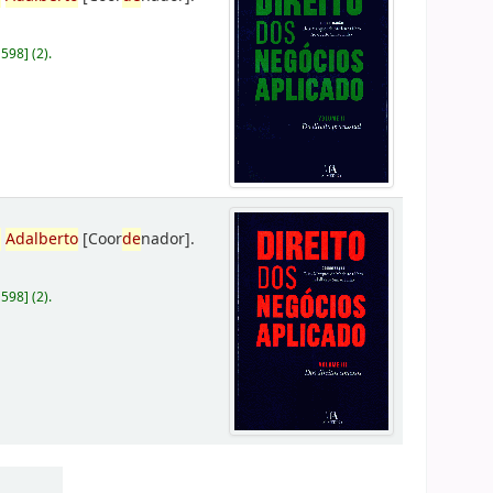
D598
]
(2).
,
Adalberto
[Coor
de
nador]
.
D598
]
(2).