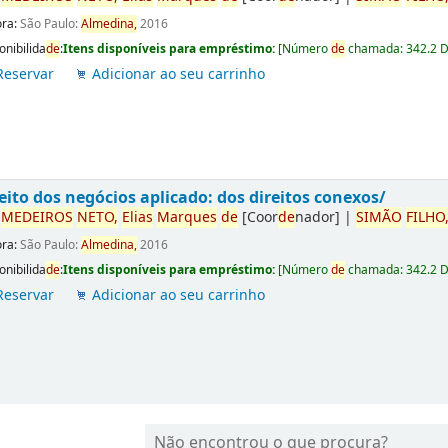
ora:
São Paulo:
Almedina,
2016
onibilida
de
:
Itens disponíveis para empréstimo:
[
Número
de
chamada:
342.2 
Reservar
Adicionar ao seu carrinho
eito dos negócios aplicado: dos direitos conexos/
r
ME
DE
IROS
NETO,
Elias
Marques
de
[Coor
de
nador]
|
SIMÃO
FILHO
ora:
São Paulo:
Almedina,
2016
onibilida
de
:
Itens disponíveis para empréstimo:
[
Número
de
chamada:
342.2 
Reservar
Adicionar ao seu carrinho
Não encontrou o que procura?