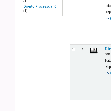
(1)
Edit
Direito Processual C...
(1)
Disp
Dir
3.
po
Edit
Disp