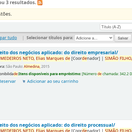
u 3 resultados.
tões.
par tudo
|
Selecionar títulos para:
eito dos negócios aplicado: do direito empresarial/
r
ME
DE
IROS
NETO,
Elias
Marques
de
[Coor
de
nador]
|
SIMÃO
FILHO
ora:
São Paulo:
Almedina,
2015
onibilida
de
:
Itens disponíveis para empréstimo:
[
Número
de
chamada:
342.2 
Reservar
Adicionar ao seu carrinho
eito dos negócios aplicado: do direito processual/
r
ME
DE
IROS
NETO,
Elias
Marques
de
[Coor
de
nador]
|
SIMÃO
FILHO