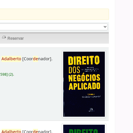
,
Adalberto
[Coor
de
nador]
.
D598
]
(2).
,
Adalberto
[Coor
de
nador]
.