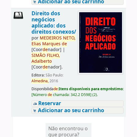
Adicionar ao seu carrinho
Direito dos
negócios
aplicado: dos
direitos conexos/
por
ME
DE
IROS
NETO,
Elias
Marques
de
[Coor
de
nador]
|
SIMÃO
FILHO,
Adalberto
[Coor
de
nador]
.
Editora:
São Paulo:
Almedina,
2016
Disponibilida
de
:
Itens disponíveis para empréstimo:
[
Número
de
chamada:
342.2 D598
]
(2).
Reservar
Adicionar ao seu carrinho
Não encontrou o
que procura?