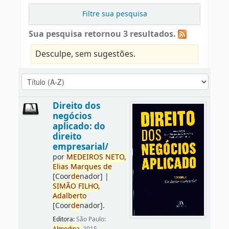
Filtre sua pesquisa
Sua pesquisa retornou 3 resultados.
Desculpe, sem sugestões.
Direito dos
negócios
aplicado: do
direito
empresarial/
por
ME
DE
IROS
NETO,
Elias
Marques
de
[Coor
de
nador]
|
SIMÃO
FILHO,
Adalberto
[Coor
de
nador]
.
Editora:
São Paulo: