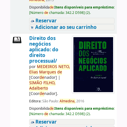
Almedina,
2015
Disponibilida
de
:
Itens disponíveis para empréstimo:
[
Número
de
chamada:
342.2 D598
]
(2).
Reservar
Adicionar ao seu carrinho
Direito dos
negócios
aplicado: do
direito
processual/
por
ME
DE
IROS
NETO,
Elias
Marques
de
[Coor
de
nador]
|
SIMÃO
FILHO,
Adalberto
[Coor
de
nador]
.
Editora:
São Paulo:
Almedina,
2016
Disponibilida
de
:
Itens disponíveis para empréstimo:
[
Número
de
chamada:
342.2 D598
]
(2).
Reservar