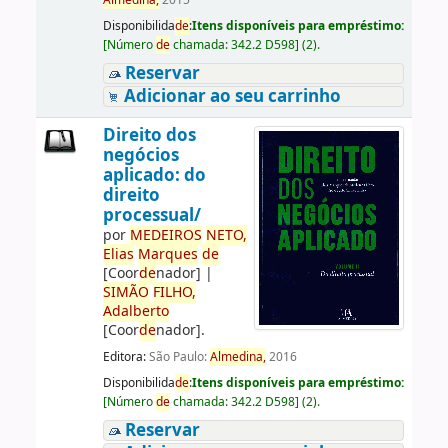
Almedina,
2015
Disponibilida
de
:
Itens disponíveis para empréstimo:
[
Número
de
chamada:
342.2 D598
]
(2).
Reservar
Adicionar ao seu carrinho
Direito dos
negócios
aplicado: do
direito
processual/
por
ME
DE
IROS
NETO,
Elias
Marques
de
[Coor
de
nador]
|
SIMÃO
FILHO,
Adalberto
[Coor
de
nador]
.
Editora:
São Paulo:
Almedina,
2016
Disponibilida
de
:
Itens disponíveis para empréstimo:
[
Número
de
chamada:
342.2 D598
]
(2).
Reservar