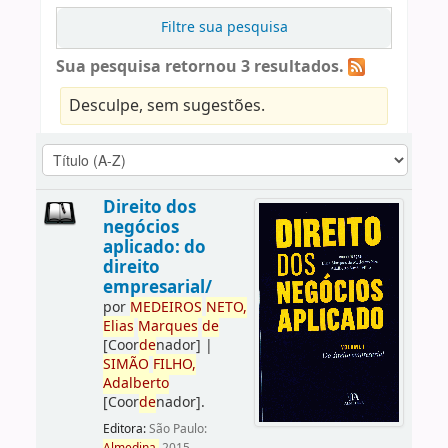
Filtre sua pesquisa
Sua pesquisa retornou 3 resultados.
Desculpe, sem sugestões.
Direito dos
negócios
aplicado: do
direito
empresarial/
por
ME
DE
IROS
NETO,
Elias
Marques
de
[Coor
de
nador]
|
SIMÃO
FILHO,
Adalberto
[Coor
de
nador]
.
Editora:
São Paulo: