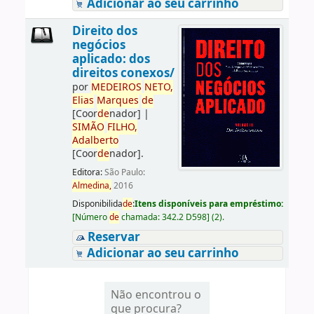
Adicionar ao seu carrinho
Direito dos
negócios
aplicado: dos
direitos conexos/
por
ME
DE
IROS
NETO,
Elias
Marques
de
[Coor
de
nador]
|
SIMÃO
FILHO,
Adalberto
[Coor
de
nador]
.
Editora:
São Paulo:
Almedina,
2016
Disponibilida
de
:
Itens disponíveis para empréstimo:
[
Número
de
chamada:
342.2 D598
]
(2).
Reservar
Adicionar ao seu carrinho
Não encontrou o
que procura?