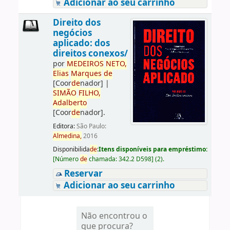
Adicionar ao seu carrinho
Direito dos
negócios
aplicado: dos
direitos conexos/
por
ME
DE
IROS
NETO,
Elias
Marques
de
[Coor
de
nador]
|
SIMÃO
FILHO,
Adalberto
[Coor
de
nador]
.
Editora:
São Paulo:
Almedina,
2016
Disponibilida
de
:
Itens disponíveis para empréstimo:
[
Número
de
chamada:
342.2 D598
]
(2).
Reservar
Adicionar ao seu carrinho
Não encontrou o
que procura?