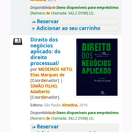
Almedina,
2015
Disponibilida
de
:
Itens disponíveis para empréstimo:
[
Número
de
chamada:
342.2 D598
]
(2).
Reservar
Adicionar ao seu carrinho
Direito dos
negócios
aplicado: do
direito
processual/
por
ME
DE
IROS
NETO,
Elias
Marques
de
[Coor
de
nador]
|
SIMÃO
FILHO,
Adalberto
[Coor
de
nador]
.
Editora:
São Paulo:
Almedina,
2016
Disponibilida
de
:
Itens disponíveis para empréstimo:
[
Número
de
chamada:
342.2 D598
]
(2).
Reservar