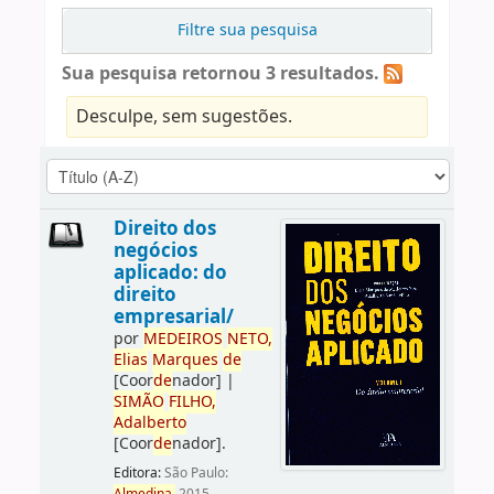
Filtre sua pesquisa
Sua pesquisa retornou 3 resultados.
Desculpe, sem sugestões.
Direito dos
negócios
aplicado: do
direito
empresarial/
por
ME
DE
IROS
NETO,
Elias
Marques
de
[Coor
de
nador]
|
SIMÃO
FILHO,
Adalberto
[Coor
de
nador]
.
Editora:
São Paulo: