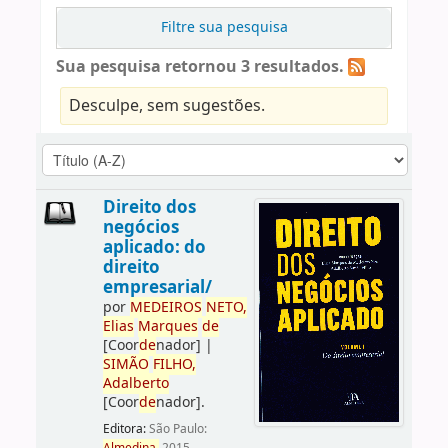
Filtre sua pesquisa
Sua pesquisa retornou 3 resultados.
Desculpe, sem sugestões.
Direito dos
negócios
aplicado: do
direito
empresarial/
por
ME
DE
IROS
NETO,
Elias
Marques
de
[Coor
de
nador]
|
SIMÃO
FILHO,
Adalberto
[Coor
de
nador]
.
Editora:
São Paulo: