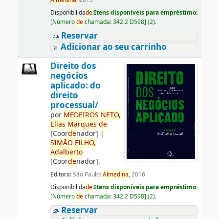
Almedina,
2015
Disponibilida
de
:
Itens disponíveis para empréstimo:
[
Número
de
chamada:
342.2 D598
]
(2).
Reservar
Adicionar ao seu carrinho
Direito dos
negócios
aplicado: do
direito
processual/
por
ME
DE
IROS
NETO,
Elias
Marques
de
[Coor
de
nador]
|
SIMÃO
FILHO,
Adalberto
[Coor
de
nador]
.
Editora:
São Paulo:
Almedina,
2016
Disponibilida
de
:
Itens disponíveis para empréstimo:
[
Número
de
chamada:
342.2 D598
]
(2).
Reservar