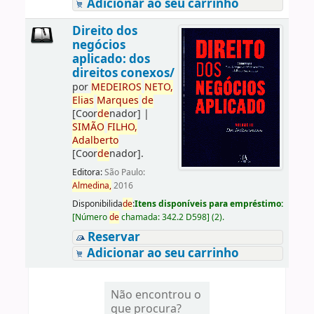
Adicionar ao seu carrinho
Direito dos
negócios
aplicado: dos
direitos conexos/
por
ME
DE
IROS
NETO,
Elias
Marques
de
[Coor
de
nador]
|
SIMÃO
FILHO,
Adalberto
[Coor
de
nador]
.
Editora:
São Paulo:
Almedina,
2016
Disponibilida
de
:
Itens disponíveis para empréstimo:
[
Número
de
chamada:
342.2 D598
]
(2).
Reservar
Adicionar ao seu carrinho
Não encontrou o
que procura?