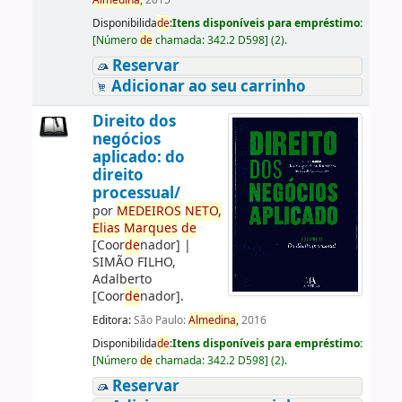
Almedina,
2015
Disponibilida
de
:
Itens disponíveis para empréstimo:
[
Número
de
chamada:
342.2 D598
]
(2).
Reservar
Adicionar ao seu carrinho
Direito dos
negócios
aplicado: do
direito
processual/
por
ME
DE
IROS
NETO,
Elias
Marques
de
[Coor
de
nador]
|
SIMÃO FILHO,
Adalberto
[Coor
de
nador]
.
Editora:
São Paulo:
Almedina,
2016
Disponibilida
de
:
Itens disponíveis para empréstimo:
[
Número
de
chamada:
342.2 D598
]
(2).
Reservar