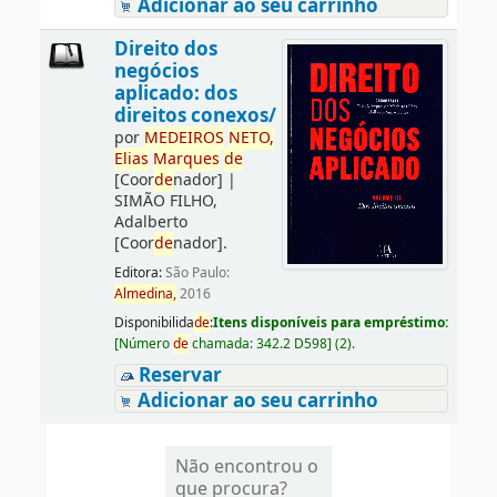
Adicionar ao seu carrinho
Direito dos
negócios
aplicado: dos
direitos conexos/
por
ME
DE
IROS
NETO,
Elias
Marques
de
[Coor
de
nador]
|
SIMÃO FILHO,
Adalberto
[Coor
de
nador]
.
Editora:
São Paulo:
Almedina,
2016
Disponibilida
de
:
Itens disponíveis para empréstimo:
[
Número
de
chamada:
342.2 D598
]
(2).
Reservar
Adicionar ao seu carrinho
Não encontrou o
que procura?