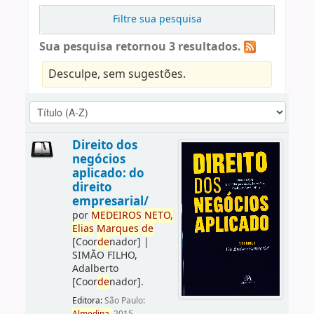
Filtre sua pesquisa
Sua pesquisa retornou 3 resultados.
Desculpe, sem sugestões.
Direito dos
negócios
aplicado: do
direito
empresarial/
por
ME
DE
IROS
NETO,
Elias
Marques
de
[Coor
de
nador]
|
SIMÃO FILHO,
Adalberto
[Coor
de
nador]
.
Editora:
São Paulo: