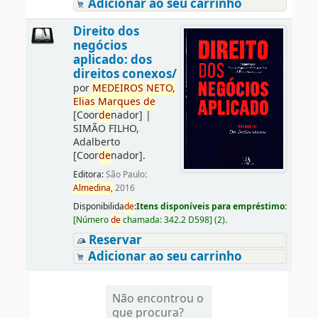
Adicionar ao seu carrinho
Direito dos
negócios
aplicado: dos
direitos conexos/
por
ME
DE
IROS
NETO,
Elias
Marques
de
[Coor
de
nador]
|
SIMÃO FILHO,
Adalberto
[Coor
de
nador]
.
Editora:
São Paulo:
Almedina,
2016
Disponibilida
de
:
Itens disponíveis para empréstimo:
[
Número
de
chamada:
342.2 D598
]
(2).
Reservar
Adicionar ao seu carrinho
Não encontrou o
que procura?