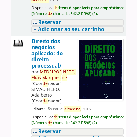
Almedina,
2015
Disponibilida
de
:
Itens disponíveis para empréstimo:
[
Número
de
chamada:
342.2 D598
]
(2).
Reservar
Adicionar ao seu carrinho
Direito dos
negócios
aplicado: do
direito
processual/
por
ME
DE
IROS
NETO,
Elias
Marques
de
[Coor
de
nador]
|
SIMÃO FILHO,
Adalberto
[Coor
de
nador]
.
Editora:
São Paulo:
Almedina,
2016
Disponibilida
de
:
Itens disponíveis para empréstimo:
[
Número
de
chamada:
342.2 D598
]
(2).
Reservar