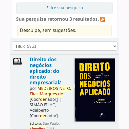
Filtre sua pesquisa
Sua pesquisa retornou 3 resultados.
Desculpe, sem sugestões.
Direito dos
negócios
aplicado: do
direito
empresarial/
por
ME
DE
IROS
NETO,
Elias
Marques
de
[Coor
de
nador]
|
SIMÃO FILHO,
Adalberto
[Coor
de
nador]
.
Editora:
São Paulo: