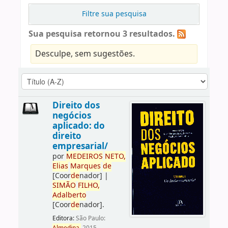
Filtre sua pesquisa
Sua pesquisa retornou 3 resultados.
Desculpe, sem sugestões.
Direito dos
negócios
aplicado: do
direito
empresarial/
por
ME
DE
IROS
NETO,
Elias
Marques
de
[Coor
de
nador]
|
SIMÃO
FILHO,
Adalberto
[Coor
de
nador]
.
Editora:
São Paulo: