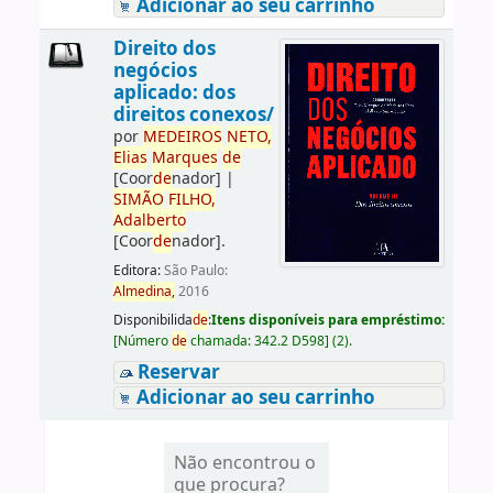
Adicionar ao seu carrinho
Direito dos
negócios
aplicado: dos
direitos conexos/
por
ME
DE
IROS
NETO,
Elias
Marques
de
[Coor
de
nador]
|
SIMÃO
FILHO,
Adalberto
[Coor
de
nador]
.
Editora:
São Paulo:
Almedina,
2016
Disponibilida
de
:
Itens disponíveis para empréstimo:
[
Número
de
chamada:
342.2 D598
]
(2).
Reservar
Adicionar ao seu carrinho
Não encontrou o
que procura?