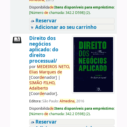
Almedina,
2015
Disponibilida
de
:
Itens disponíveis para empréstimo:
[
Número
de
chamada:
342.2 D598
]
(2).
Reservar
Adicionar ao seu carrinho
Direito dos
negócios
aplicado: do
direito
processual/
por
ME
DE
IROS
NETO,
Elias
Marques
de
[Coor
de
nador]
|
SIMÃO
FILHO,
Adalberto
[Coor
de
nador]
.
Editora:
São Paulo:
Almedina,
2016
Disponibilida
de
:
Itens disponíveis para empréstimo:
[
Número
de
chamada:
342.2 D598
]
(2).
Reservar