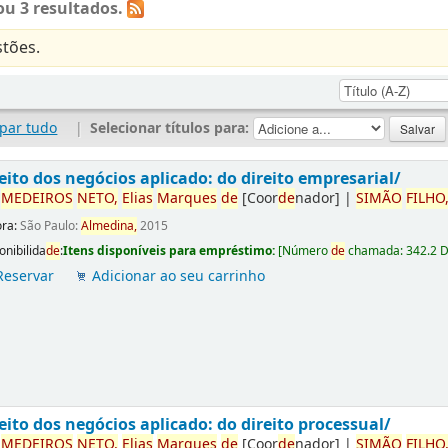
u 3 resultados.
tões.
par tudo
|
Selecionar títulos para:
eito dos negócios aplicado: do direito empresarial/
r
ME
DE
IROS
NETO,
Elias
Marques
de
[Coor
de
nador]
|
SIMÃO
FILHO
ora:
São Paulo:
Almedina,
2015
onibilida
de
:
Itens disponíveis para empréstimo:
[
Número
de
chamada:
342.2 
Reservar
Adicionar ao seu carrinho
eito dos negócios aplicado: do direito processual/
r
ME
DE
IROS
NETO,
Elias
Marques
de
[Coor
de
nador]
|
SIMÃO
FILHO