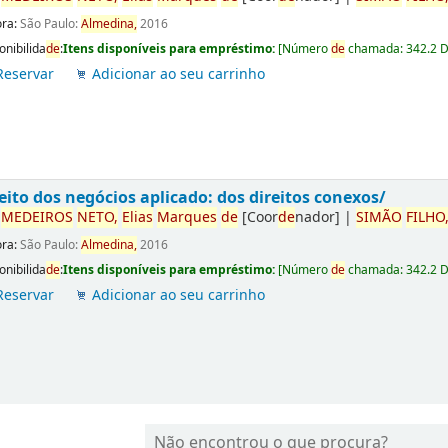
ora:
São Paulo:
Almedina,
2016
onibilida
de
:
Itens disponíveis para empréstimo:
[
Número
de
chamada:
342.2 
Reservar
Adicionar ao seu carrinho
eito dos negócios aplicado: dos direitos conexos/
r
ME
DE
IROS
NETO,
Elias
Marques
de
[Coor
de
nador]
|
SIMÃO
FILHO
ora:
São Paulo:
Almedina,
2016
onibilida
de
:
Itens disponíveis para empréstimo:
[
Número
de
chamada:
342.2 
Reservar
Adicionar ao seu carrinho
Não encontrou o que procura?