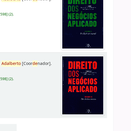
D598
]
(2).
,
Adalberto
[Coor
de
nador]
.
D598
]
(2).