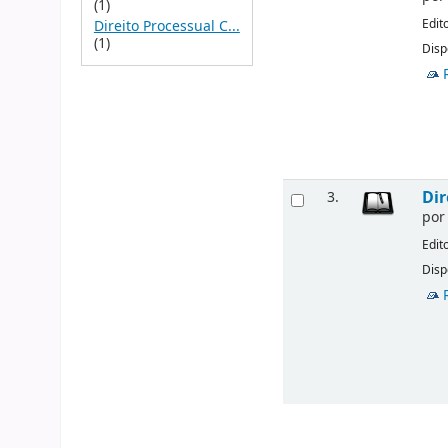
(1)
Edit
Direito Processual C...
(1)
Disp
Dir
3.
po
Edit
Disp