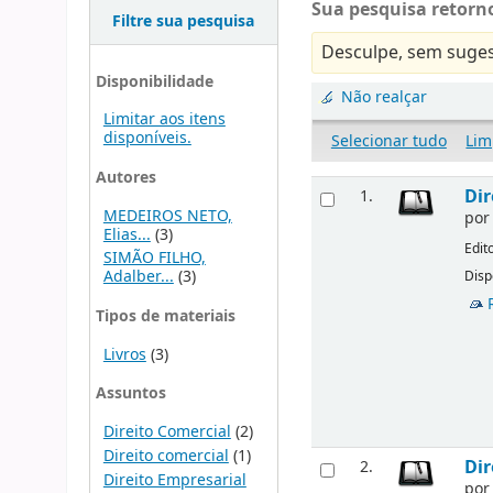
Sua pesquisa retorno
Filtre sua pesquisa
Desculpe, sem suges
Disponibilidade
Não realçar
Limitar aos itens
disponíveis.
Selecionar tudo
Lim
Autores
Dir
1.
MEDEIROS NETO,
po
Elias...
(3)
Edit
SIMÃO FILHO,
Adalber...
(3)
Disp
Tipos de materiais
Livros
(3)
Assuntos
Direito Comercial
(2)
Direito comercial
(1)
Dir
2.
Direito Empresarial
po