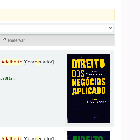
,
Adalberto
[Coor
de
nador]
.
D598
]
(2).
,
Adalberto
[Coor
de
nador]
.