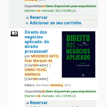
Almedina,
2015
Disponibilida
de
:
Itens disponíveis para empréstimo:
[
Número
de
chamada:
342.2 D598
]
(2).
Reservar
Adicionar ao seu carrinho
Direito dos
negócios
aplicado: do
direito
processual/
por
ME
DE
IROS
NETO,
Elias
Marques
de
[Coor
de
nador]
|
SIMÃO
FILHO,
Adalberto
[Coor
de
nador]
.
Editora:
São Paulo:
Almedina,
2016
Disponibilida
de
:
Itens disponíveis para empréstimo:
[
Número
de
chamada:
342.2 D598
]
(2).
Reservar