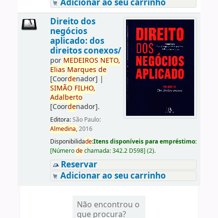
Adicionar ao seu carrinho
Direito dos
negócios
aplicado: dos
direitos conexos/
por
ME
DE
IROS
NETO,
Elias
Marques
de
[Coor
de
nador]
|
SIMÃO
FILHO,
Adalberto
[Coor
de
nador]
.
Editora:
São Paulo:
Almedina,
2016
Disponibilida
de
:
Itens disponíveis para empréstimo:
[
Número
de
chamada:
342.2 D598
]
(2).
Reservar
Adicionar ao seu carrinho
Não encontrou o
que procura?