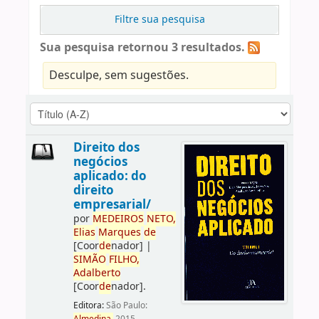
Filtre sua pesquisa
Sua pesquisa retornou 3 resultados.
Desculpe, sem sugestões.
Direito dos
negócios
aplicado: do
direito
empresarial/
por
ME
DE
IROS
NETO,
Elias
Marques
de
[Coor
de
nador]
|
SIMÃO
FILHO,
Adalberto
[Coor
de
nador]
.
Editora:
São Paulo: