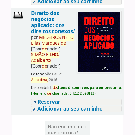
Adicionar ao seu carrinho
Direito dos
negócios
aplicado: dos
direitos conexos/
por
ME
DE
IROS
NETO,
Elias
Marques
de
[Coor
de
nador]
|
SIMÃO
FILHO,
Adalberto
[Coor
de
nador]
.
Editora:
São Paulo:
Almedina,
2016
Disponibilida
de
:
Itens disponíveis para empréstimo:
[
Número
de
chamada:
342.2 D598
]
(2).
Reservar
Adicionar ao seu carrinho
Não encontrou o
que procura?