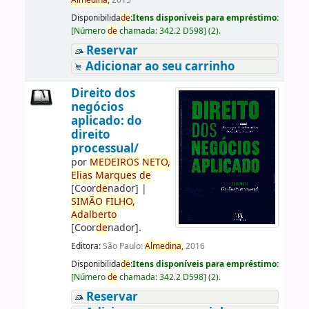
Almedina,
2015
Disponibilida
de
:
Itens disponíveis para empréstimo:
[
Número
de
chamada:
342.2 D598
]
(2).
Reservar
Adicionar ao seu carrinho
Direito dos
negócios
aplicado: do
direito
processual/
por
ME
DE
IROS
NETO,
Elias
Marques
de
[Coor
de
nador]
|
SIMÃO
FILHO,
Adalberto
[Coor
de
nador]
.
Editora:
São Paulo:
Almedina,
2016
Disponibilida
de
:
Itens disponíveis para empréstimo:
[
Número
de
chamada:
342.2 D598
]
(2).
Reservar