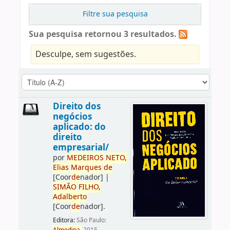
Filtre sua pesquisa
Sua pesquisa retornou 3 resultados.
Desculpe, sem sugestões.
Direito dos
negócios
aplicado: do
direito
empresarial/
por
ME
DE
IROS
NETO,
Elias
Marques
de
[Coor
de
nador]
|
SIMÃO
FILHO,
Adalberto
[Coor
de
nador]
.
Editora:
São Paulo: