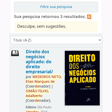
Filtre sua pesquisa
Sua pesquisa retornou 3 resultados.
Desculpe, sem sugestões.
Direito dos
negócios
aplicado: do
direito
empresarial/
por
ME
DE
IROS
NETO,
Elias
Marques
de
[Coor
de
nador]
|
SIMÃO
FILHO,
Adalberto
[Coor
de
nador]
.
Editora:
São Paulo: