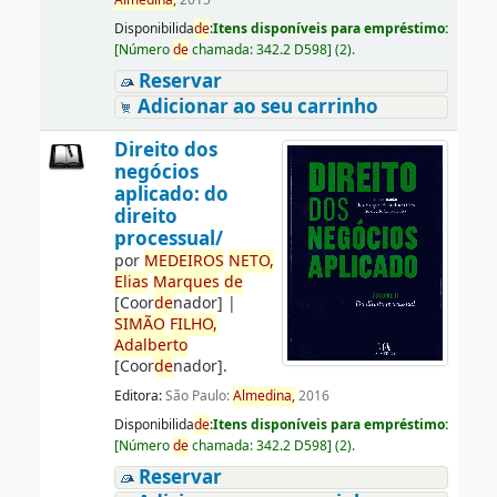
Almedina,
2015
Disponibilida
de
:
Itens disponíveis para empréstimo:
[
Número
de
chamada:
342.2 D598
]
(2).
Reservar
Adicionar ao seu carrinho
Direito dos
negócios
aplicado: do
direito
processual/
por
ME
DE
IROS
NETO,
Elias
Marques
de
[Coor
de
nador]
|
SIMÃO
FILHO,
Adalberto
[Coor
de
nador]
.
Editora:
São Paulo:
Almedina,
2016
Disponibilida
de
:
Itens disponíveis para empréstimo:
[
Número
de
chamada:
342.2 D598
]
(2).
Reservar