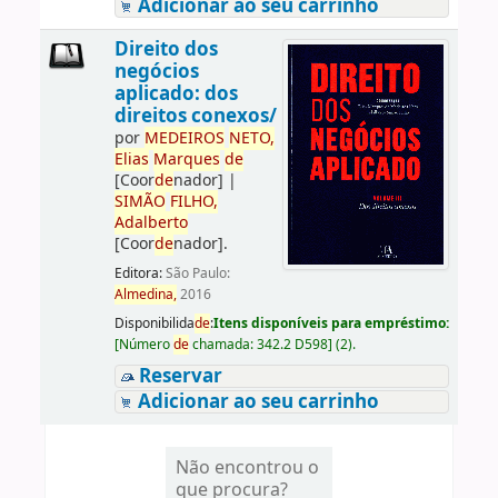
Adicionar ao seu carrinho
Direito dos
negócios
aplicado: dos
direitos conexos/
por
ME
DE
IROS
NETO,
Elias
Marques
de
[Coor
de
nador]
|
SIMÃO
FILHO,
Adalberto
[Coor
de
nador]
.
Editora:
São Paulo:
Almedina,
2016
Disponibilida
de
:
Itens disponíveis para empréstimo:
[
Número
de
chamada:
342.2 D598
]
(2).
Reservar
Adicionar ao seu carrinho
Não encontrou o
que procura?