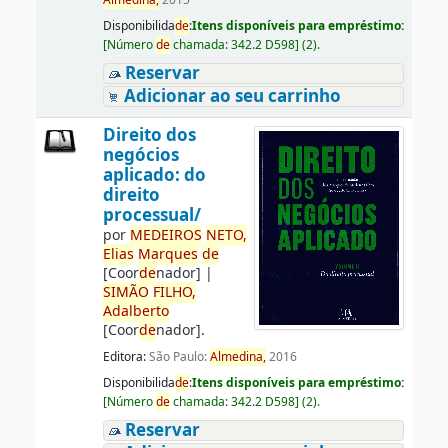
Almedina,
2015
Disponibilida
de
:
Itens disponíveis para empréstimo:
[
Número
de
chamada:
342.2 D598
]
(2).
Reservar
Adicionar ao seu carrinho
Direito dos
negócios
aplicado: do
direito
processual/
por
ME
DE
IROS
NETO,
Elias
Marques
de
[Coor
de
nador]
|
SIMÃO
FILHO,
Adalberto
[Coor
de
nador]
.
Editora:
São Paulo:
Almedina,
2016
Disponibilida
de
:
Itens disponíveis para empréstimo:
[
Número
de
chamada:
342.2 D598
]
(2).
Reservar