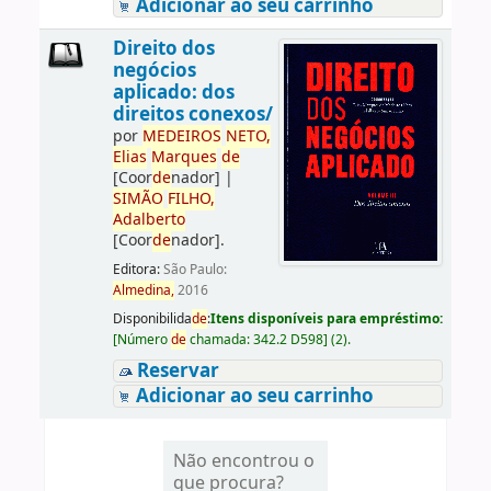
Adicionar ao seu carrinho
Direito dos
negócios
aplicado: dos
direitos conexos/
por
ME
DE
IROS
NETO,
Elias
Marques
de
[Coor
de
nador]
|
SIMÃO
FILHO,
Adalberto
[Coor
de
nador]
.
Editora:
São Paulo:
Almedina,
2016
Disponibilida
de
:
Itens disponíveis para empréstimo:
[
Número
de
chamada:
342.2 D598
]
(2).
Reservar
Adicionar ao seu carrinho
Não encontrou o
que procura?