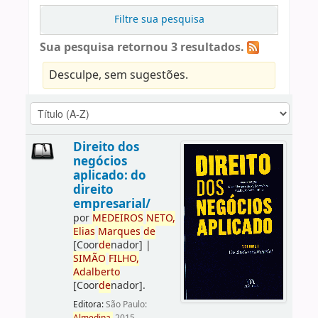
Filtre sua pesquisa
Sua pesquisa retornou 3 resultados.
Desculpe, sem sugestões.
Direito dos
negócios
aplicado: do
direito
empresarial/
por
ME
DE
IROS
NETO,
Elias
Marques
de
[Coor
de
nador]
|
SIMÃO
FILHO,
Adalberto
[Coor
de
nador]
.
Editora:
São Paulo: