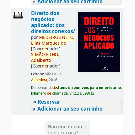
Adicionar ao seu carrinho
Direito dos
negócios
aplicado: dos
direitos conexos/
por
ME
DE
IROS
NETO,
Elias
Marques
de
[Coor
de
nador]
|
SIMÃO
FILHO,
Adalberto
[Coor
de
nador]
.
Editora:
São Paulo:
Almedina,
2016
Disponibilida
de
:
Itens disponíveis para empréstimo:
[
Número
de
chamada:
342.2 D598
]
(2).
Reservar
Adicionar ao seu carrinho
Não encontrou o
que procura?