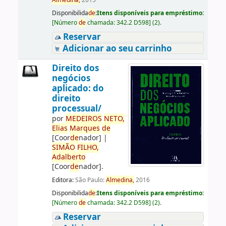
Almedina,
2015
Disponibilida
de
:
Itens disponíveis para empréstimo:
[
Número
de
chamada:
342.2 D598
]
(2).
Reservar
Adicionar ao seu carrinho
Direito dos
negócios
aplicado: do
direito
processual/
por
ME
DE
IROS
NETO,
Elias
Marques
de
[Coor
de
nador]
|
SIMÃO
FILHO,
Adalberto
[Coor
de
nador]
.
Editora:
São Paulo:
Almedina,
2016
Disponibilida
de
:
Itens disponíveis para empréstimo:
[
Número
de
chamada:
342.2 D598
]
(2).
Reservar