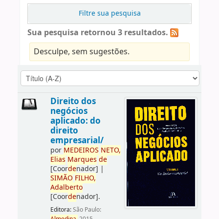
Filtre sua pesquisa
Sua pesquisa retornou 3 resultados.
Desculpe, sem sugestões.
Direito dos
negócios
aplicado: do
direito
empresarial/
por
ME
DE
IROS
NETO,
Elias
Marques
de
[Coor
de
nador]
|
SIMÃO
FILHO,
Adalberto
[Coor
de
nador]
.
Editora:
São Paulo: