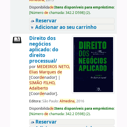
Almedina,
2015
Disponibilida
de
:
Itens disponíveis para empréstimo:
[
Número
de
chamada:
342.2 D598
]
(2).
Reservar
Adicionar ao seu carrinho
Direito dos
negócios
aplicado: do
direito
processual/
por
ME
DE
IROS
NETO,
Elias
Marques
de
[Coor
de
nador]
|
SIMÃO
FILHO,
Adalberto
[Coor
de
nador]
.
Editora:
São Paulo:
Almedina,
2016
Disponibilida
de
:
Itens disponíveis para empréstimo:
[
Número
de
chamada:
342.2 D598
]
(2).
Reservar