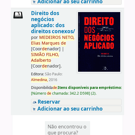
Adicionar ao seu carrinho
Direito dos
negócios
aplicado: dos
direitos conexos/
por
ME
DE
IROS
NETO,
Elias
Marques
de
[Coor
de
nador]
|
SIMÃO
FILHO,
Adalberto
[Coor
de
nador]
.
Editora:
São Paulo:
Almedina,
2016
Disponibilida
de
:
Itens disponíveis para empréstimo:
[
Número
de
chamada:
342.2 D598
]
(2).
Reservar
Adicionar ao seu carrinho
Não encontrou o
que procura?