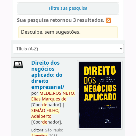
Filtre sua pesquisa
Sua pesquisa retornou 3 resultados.
Desculpe, sem sugestões.
Direito dos
negócios
aplicado: do
direito
empresarial/
por
ME
DE
IROS
NETO,
Elias
Marques
de
[Coor
de
nador]
|
SIMÃO
FILHO,
Adalberto
[Coor
de
nador]
.
Editora:
São Paulo: