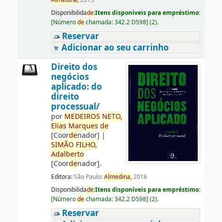
Almedina,
2015
Disponibilida
de
:
Itens disponíveis para empréstimo:
[
Número
de
chamada:
342.2 D598
]
(2).
Reservar
Adicionar ao seu carrinho
Direito dos
negócios
aplicado: do
direito
processual/
por
ME
DE
IROS
NETO,
Elias
Marques
de
[Coor
de
nador]
|
SIMÃO
FILHO,
Adalberto
[Coor
de
nador]
.
Editora:
São Paulo:
Almedina,
2016
Disponibilida
de
:
Itens disponíveis para empréstimo:
[
Número
de
chamada:
342.2 D598
]
(2).
Reservar