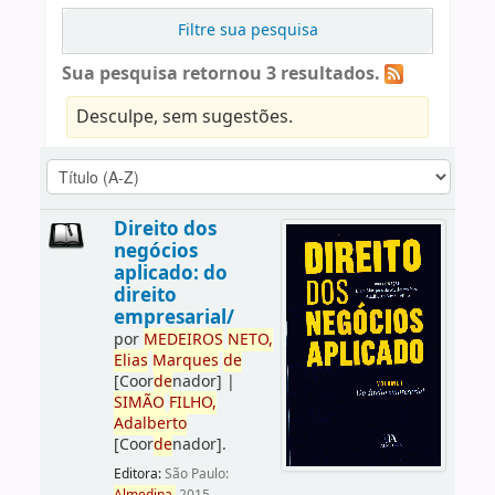
Filtre sua pesquisa
Sua pesquisa retornou 3 resultados.
Desculpe, sem sugestões.
Direito dos
negócios
aplicado: do
direito
empresarial/
por
ME
DE
IROS
NETO,
Elias
Marques
de
[Coor
de
nador]
|
SIMÃO
FILHO,
Adalberto
[Coor
de
nador]
.
Editora:
São Paulo: