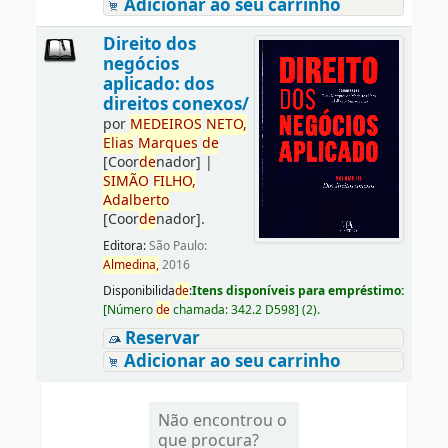
Adicionar ao seu carrinho
Direito dos
negócios
aplicado: dos
direitos conexos/
por
ME
DE
IROS
NETO,
Elias
Marques
de
[Coor
de
nador]
|
SIMÃO
FILHO,
Adalberto
[Coor
de
nador]
.
Editora:
São Paulo:
Almedina,
2016
Disponibilida
de
:
Itens disponíveis para empréstimo:
[
Número
de
chamada:
342.2 D598
]
(2).
Reservar
Adicionar ao seu carrinho
Não encontrou o
que procura?