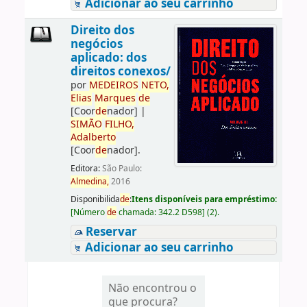
Adicionar ao seu carrinho
Direito dos
negócios
aplicado: dos
direitos conexos/
por
ME
DE
IROS
NETO,
Elias
Marques
de
[Coor
de
nador]
|
SIMÃO
FILHO,
Adalberto
[Coor
de
nador]
.
Editora:
São Paulo:
Almedina,
2016
Disponibilida
de
:
Itens disponíveis para empréstimo:
[
Número
de
chamada:
342.2 D598
]
(2).
Reservar
Adicionar ao seu carrinho
Não encontrou o
que procura?