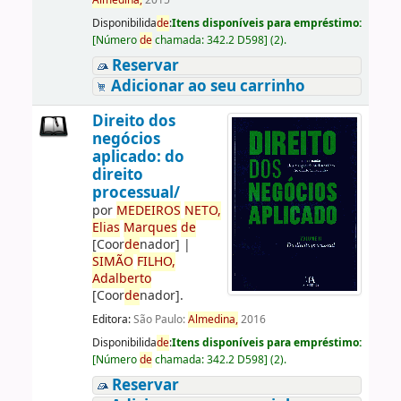
Almedina,
2015
Disponibilida
de
:
Itens disponíveis para empréstimo:
[
Número
de
chamada:
342.2 D598
]
(2).
Reservar
Adicionar ao seu carrinho
Direito dos
negócios
aplicado: do
direito
processual/
por
ME
DE
IROS
NETO,
Elias
Marques
de
[Coor
de
nador]
|
SIMÃO
FILHO,
Adalberto
[Coor
de
nador]
.
Editora:
São Paulo:
Almedina,
2016
Disponibilida
de
:
Itens disponíveis para empréstimo:
[
Número
de
chamada:
342.2 D598
]
(2).
Reservar