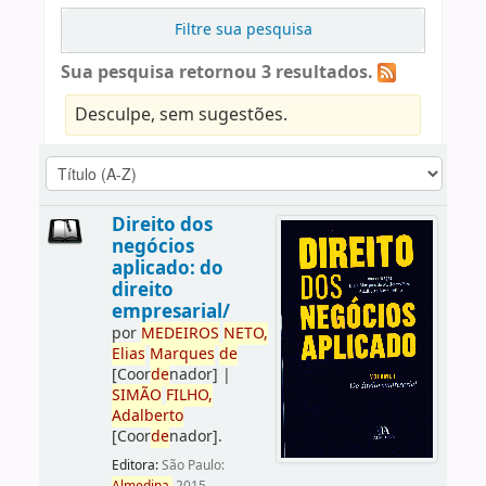
Filtre sua pesquisa
Sua pesquisa retornou 3 resultados.
Desculpe, sem sugestões.
Direito dos
negócios
aplicado: do
direito
empresarial/
por
ME
DE
IROS
NETO,
Elias
Marques
de
[Coor
de
nador]
|
SIMÃO
FILHO,
Adalberto
[Coor
de
nador]
.
Editora:
São Paulo: