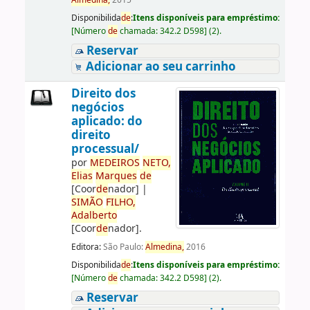
Almedina,
2015
Disponibilida
de
:
Itens disponíveis para empréstimo:
[
Número
de
chamada:
342.2 D598
]
(2).
Reservar
Adicionar ao seu carrinho
Direito dos
negócios
aplicado: do
direito
processual/
por
ME
DE
IROS
NETO,
Elias
Marques
de
[Coor
de
nador]
|
SIMÃO
FILHO,
Adalberto
[Coor
de
nador]
.
Editora:
São Paulo:
Almedina,
2016
Disponibilida
de
:
Itens disponíveis para empréstimo:
[
Número
de
chamada:
342.2 D598
]
(2).
Reservar