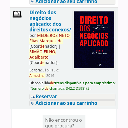
Adicionar ao seu carrinho
Direito dos
negócios
aplicado: dos
direitos conexos/
por
ME
DE
IROS
NETO,
Elias
Marques
de
[Coor
de
nador]
|
SIMÃO
FILHO,
Adalberto
[Coor
de
nador]
.
Editora:
São Paulo:
Almedina,
2016
Disponibilida
de
:
Itens disponíveis para empréstimo:
[
Número
de
chamada:
342.2 D598
]
(2).
Reservar
Adicionar ao seu carrinho
Não encontrou o
que procura?