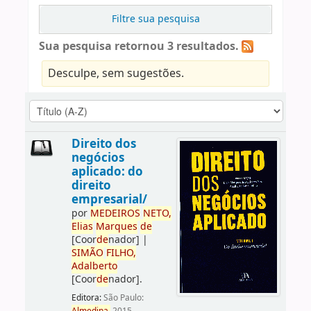
Filtre sua pesquisa
Sua pesquisa retornou 3 resultados.
Desculpe, sem sugestões.
Direito dos
negócios
aplicado: do
direito
empresarial/
por
ME
DE
IROS
NETO,
Elias
Marques
de
[Coor
de
nador]
|
SIMÃO
FILHO,
Adalberto
[Coor
de
nador]
.
Editora:
São Paulo: