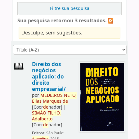
Filtre sua pesquisa
Sua pesquisa retornou 3 resultados.
Desculpe, sem sugestões.
Direito dos
negócios
aplicado: do
direito
empresarial/
por
ME
DE
IROS
NETO,
Elias
Marques
de
[Coor
de
nador]
|
SIMÃO
FILHO,
Adalberto
[Coor
de
nador]
.
Editora:
São Paulo: