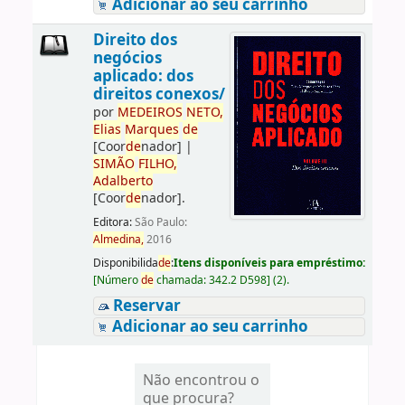
Adicionar ao seu carrinho
Direito dos
negócios
aplicado: dos
direitos conexos/
por
ME
DE
IROS
NETO,
Elias
Marques
de
[Coor
de
nador]
|
SIMÃO
FILHO,
Adalberto
[Coor
de
nador]
.
Editora:
São Paulo:
Almedina,
2016
Disponibilida
de
:
Itens disponíveis para empréstimo:
[
Número
de
chamada:
342.2 D598
]
(2).
Reservar
Adicionar ao seu carrinho
Não encontrou o
que procura?