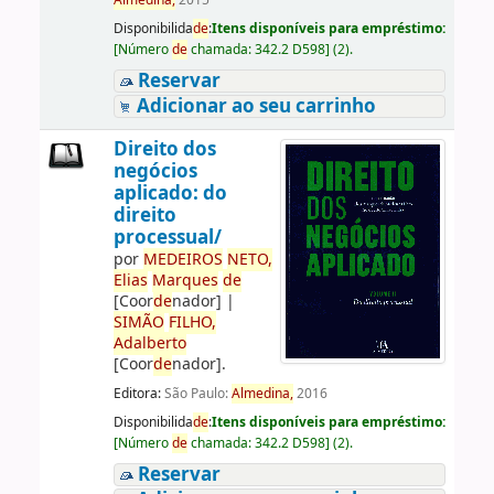
Almedina,
2015
Disponibilida
de
:
Itens disponíveis para empréstimo:
[
Número
de
chamada:
342.2 D598
]
(2).
Reservar
Adicionar ao seu carrinho
Direito dos
negócios
aplicado: do
direito
processual/
por
ME
DE
IROS
NETO,
Elias
Marques
de
[Coor
de
nador]
|
SIMÃO
FILHO,
Adalberto
[Coor
de
nador]
.
Editora:
São Paulo:
Almedina,
2016
Disponibilida
de
:
Itens disponíveis para empréstimo:
[
Número
de
chamada:
342.2 D598
]
(2).
Reservar