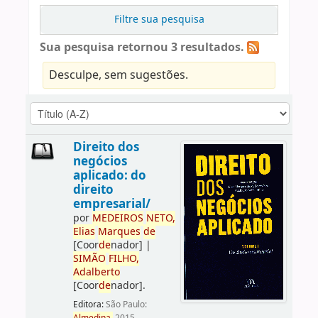
Filtre sua pesquisa
Sua pesquisa retornou 3 resultados.
Desculpe, sem sugestões.
Direito dos
negócios
aplicado: do
direito
empresarial/
por
ME
DE
IROS
NETO,
Elias
Marques
de
[Coor
de
nador]
|
SIMÃO
FILHO,
Adalberto
[Coor
de
nador]
.
Editora:
São Paulo: