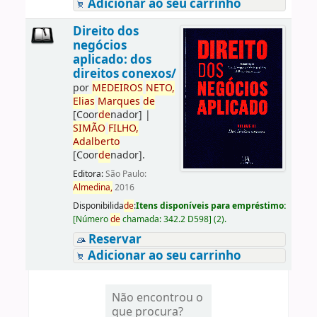
Adicionar ao seu carrinho
Direito dos
negócios
aplicado: dos
direitos conexos/
por
ME
DE
IROS
NETO,
Elias
Marques
de
[Coor
de
nador]
|
SIMÃO
FILHO,
Adalberto
[Coor
de
nador]
.
Editora:
São Paulo:
Almedina,
2016
Disponibilida
de
:
Itens disponíveis para empréstimo:
[
Número
de
chamada:
342.2 D598
]
(2).
Reservar
Adicionar ao seu carrinho
Não encontrou o
que procura?