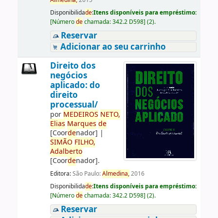
Almedina,
2015
Disponibilida
de
:
Itens disponíveis para empréstimo:
[
Número
de
chamada:
342.2 D598
]
(2).
Reservar
Adicionar ao seu carrinho
Direito dos
negócios
aplicado: do
direito
processual/
por
ME
DE
IROS
NETO,
Elias
Marques
de
[Coor
de
nador]
|
SIMÃO
FILHO,
Adalberto
[Coor
de
nador]
.
Editora:
São Paulo:
Almedina,
2016
Disponibilida
de
:
Itens disponíveis para empréstimo:
[
Número
de
chamada:
342.2 D598
]
(2).
Reservar